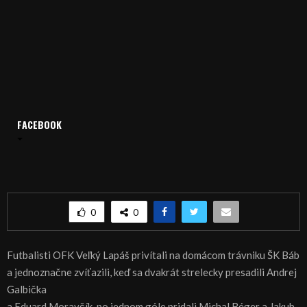
FACEBOOK
Domov
Archív
Šport
ŠPORT, FUTBAL: Domáci poltucet Lapáša
ŠPORT, FUTBAL: Domáci poltucet Lapáša
0
0
Futbalisti OFK Veľký Lapáš privítali na domácom trávniku ŠK Báb
a jednoznačne zvíťazili, keď sa dvakrát strelecky presadili Andrej
Galbička
a Eduard Moravčík, po jednom góle pridali Michal Béger a Jakub