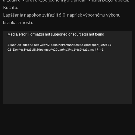
Kuchta.
Lapášania napokon zvíťazili 6:0, napriek výbornému výkonu
brankára hostí.
V
Media error: Format(s) not supported or source(s) not found
i
Stiahnutie súboru: http://cetv2.ddns.net/archiv/%c5%a1port/sport_190531-
d
02_Dom%c3%a1ci%20poltucet%20Lap%c3%a1%c5%a1a.mp4?_=1
e
o
p
r
e
h
r
á
v
a
č