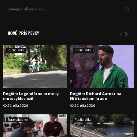
H
ľ
a
V
d
a
NOVÉ PRÍSPEVKY
Y
n
i
H
e
Publicistika
Publicistika
:
Ľ
A
D
Región: Legendárne preteky
Región: Richard Autner na
Á
motocyklov ožili
Nitrianskom hrade
21. júla 2026
21. júla 2026
V
A
Spravodajstvo
Publicistika
N