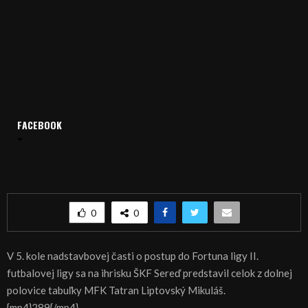
FACEBOOK
Domov
Archív
Šport
ŠPORT, FUTBAL: Domáci debakel Serede
ŠPORT, FUTBAL: Domáci debakel Serede
0
0
V 5. kole nadstavbovej časti o postup do Fortuna ligy II.
futbalovej ligy sa na ihrisku ŠKF Sereď predstavil celok z dolnej
polovice tabuľky MFK Tatran Liptovský Mikuláš.
{mp4}289{/mp4}