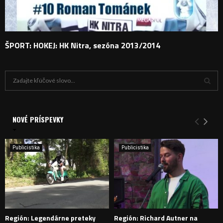
ŠPORT: HOKEJ: HK Nitra, sezóna 2013/2014
H
ľ
a
V
d
a
NOVÉ PRÍSPEVKY
Y
n
i
H
e
Publicistika
Publicistika
:
Ľ
A
D
Región: Legendárne preteky
Región: Richard Autner na
Á