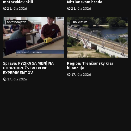
motocyklov ožili
Nitrianskom hrade
21. júla 2026
21. júla 2026
V
A
Spravodajstvo
Publicistika
N
I
E
Správa: FYZIKA SA MENÍ NA
Región: Trenčiansky kraj
DOBRODRUŽSTVO PLNÉ
bilancuje
EXPERIMENTOV
17. júla 2026
17. júla 2026