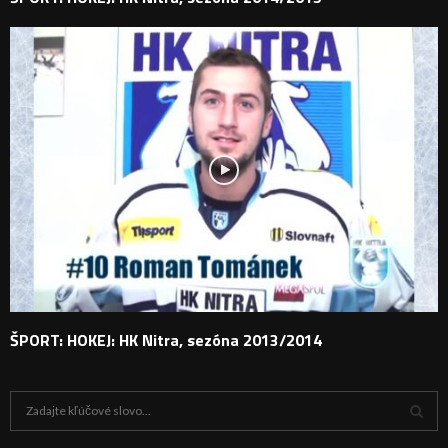
ŠPORT: HOKEJ: HK Nitra, sezóna 2013/2014
H
ľ
a