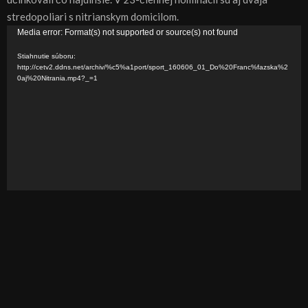
stredopoliari s nitrianskym domicilom.
V
Media error: Format(s) not supported or source(s) not found
i
Stiahnutie súboru:
d
http://cetv2.ddns.net/archiv/%c5%a1port/sport_160606_01_Do%20Franc%fazska%2
0aj%20Nitrania.mp4?_=1
e
o
p
r
e
h
r
á
v
a
č