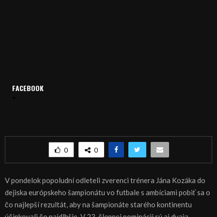
FACEBOOK
Domov
Archív
Šport
ŠPORT, FUTBAL – Do Francúzska aj Nitrania
ŠPORT, FUTBAL – Do Francúzska aj Nitrania
0
0
V pondelok popoludní odleteli zverenci trénera Jána Kozáka do
dejiska európskeho šampionátu vo futbale s ambíciami pobiť sa o
čo najlepší rezultát, aby na šampionáte starého kontinentu
účinkovali čo najdlhšie. V 23-člennej nominácii sú aj dvaja