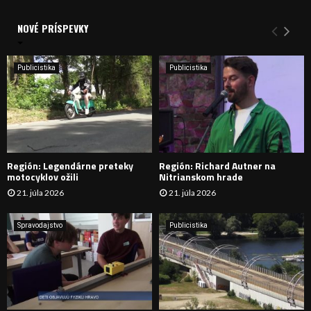
V
d
a
NOVÉ PRÍSPEVKY
Y
n
i
H
e
Publicistika
Publicistika
:
Ľ
A
D
Región: Legendárne preteky
Región: Richard Autner na
Á
motocyklov ožili
Nitrianskom hrade
21. júla 2026
21. júla 2026
V
A
Spravodajstvo
Publicistika
N
I
E