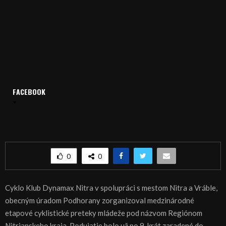
Domov
Archív
Šport
FACEBOOK
ŠPORT, CYKLISTIKA: Regiónom Nitrianskeho kraja
ŠPORT, CYKLISTIKA: Regiónom Nitrianskeho
kraja
0
0
Cyklo Klub Dynamax Nitra v spolupráci s mestom Nitra a Vráble,
obecným úradom Podhorany zorganizoval medzinárodné
etapové cyklistické preteky mládeže pod názvom Regiónom
Nitrianskeho kraja. Podujatie bolo už po 9-krát zaradené do