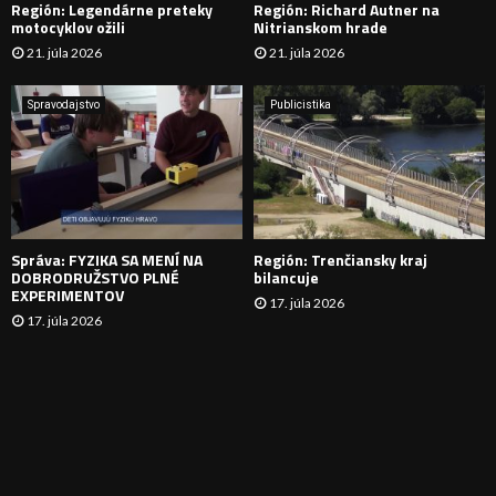
Región: Legendárne preteky
Región: Richard Autner na
Á
motocyklov ožili
Nitrianskom hrade
21. júla 2026
21. júla 2026
V
A
Spravodajstvo
Publicistika
N
I
E
Správa: FYZIKA SA MENÍ NA
Región: Trenčiansky kraj
DOBRODRUŽSTVO PLNÉ
bilancuje
EXPERIMENTOV
17. júla 2026
17. júla 2026