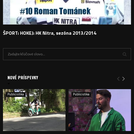
ŠPORT: HOKEJ: HK Nitra, sezóna 2013/2014
H
ľ
a
V
d
a
NOVÉ PRÍSPEVKY
Y
n
i
H
e
Publicistika
Publicistika
:
Ľ
A
D