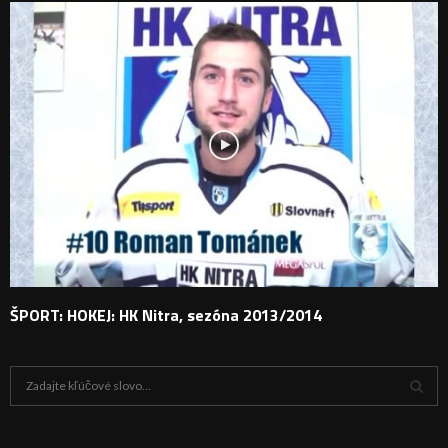
ŠPORT: HOKEJ: HK Nitra, sezóna 2013/2014
H
ľ
a
V
d