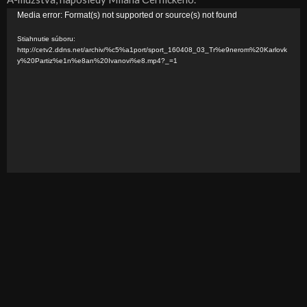
V
Media error: Format(s) not supported or source(s) not found
i
Stiahnutie súboru:
d
http://cetv2.ddns.net/archiv/%c5%a1port/sport_160408_03_Tr%e9nerom%20Karlovk
y%20Partiz%e1n%e8an%20Ivanovi%e8.mp4?_=1
e
o
p
r
e
h
r
á
v
a
č