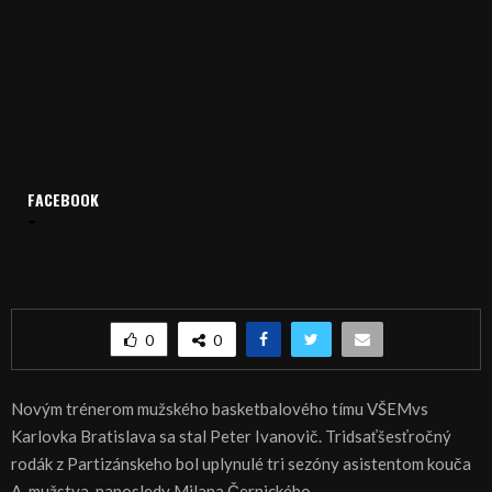
Domov
Archív
Šport
ŠPORT, BASKETBAL – Trénerom Karlovky Partizánčan
FACEBOOK
Ivanovič
ŠPORT, BASKETBAL – Trénerom Karlovky
Partizánčan Ivanovič
0
0
Novým trénerom mužského basketbalového tímu VŠEMvs
Karlovka Bratislava sa stal Peter Ivanovič. Tridsaťšesťročný
rodák z Partizánskeho bol uplynulé tri sezóny asistentom kouča
A-mužstva, naposledy Milana Černického.