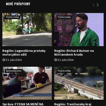
a
NOVÉ PRÍSPEVKY
Y
n
i
H
e
Publicistika
Publicistika
:
Ľ
A
D
Región: Legendárne preteky
Región: Richard Autner na
Á
motocyklov ožili
Nitrianskom hrade
21. júla 2026
21. júla 2026
V
A
Spravodajstvo
Publicistika
N
I
E
Správa: FYZIKA SA MENÍ NA
Región: Trenčiansky kraj