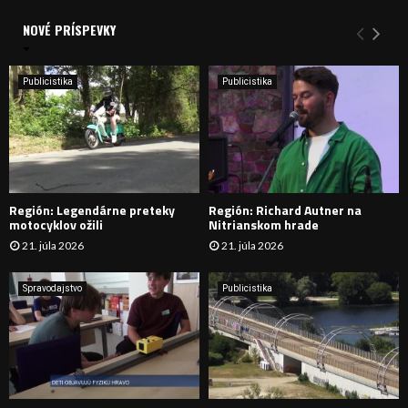
d
a
NOVÉ PRÍSPEVKY
Y
n
i
H
e
Publicistika
Publicistika
:
Ľ
A
D
Región: Legendárne preteky
Región: Richard Autner na
Á
motocyklov ožili
Nitrianskom hrade
21. júla 2026
21. júla 2026
V
A
Spravodajstvo
Publicistika
N
I
E