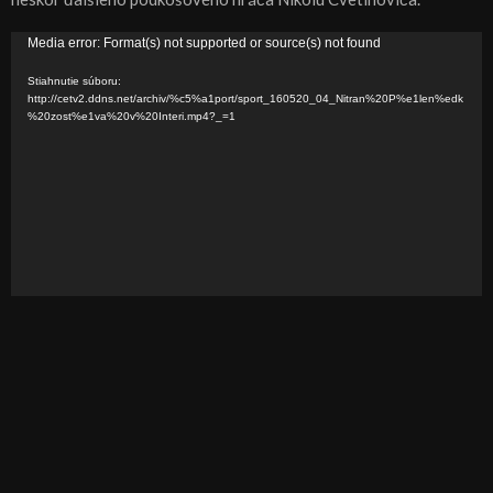
V
Media error: Format(s) not supported or source(s) not found
i
Stiahnutie súboru:
d
http://cetv2.ddns.net/archiv/%c5%a1port/sport_160520_04_Nitran%20P%e1len%edk
%20zost%e1va%20v%20Interi.mp4?_=1
e
o
p
r
e
h
r
á
v
a
č