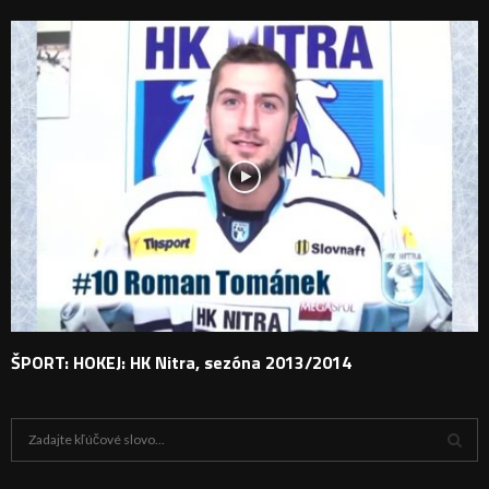
ŠPORT: HOKEJ: HK Nitra, sezóna 2013/2014
H
ľ
a
V