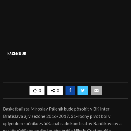
Domov
Archív
Šport
FACEBOOK
ŠPORT, BASKETBAL – Nitran Páleník zostáva v Interi
ŠPORT, BASKETBAL – Nitran Páleník zostáva v
Interi
0
0
Basketbalista Miroslav Páleník bude pôsobiť v BK Inter
Bratislava aj v sezóne 2016/2017. 31-ročný pivot bol v
uplynulom ročníku zväčša náhradníkom bratov Rančíkovcov a
neskôr ďalšieho podkošového hráča Nikolu Cvetinoviča.