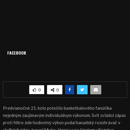
FACEBOOK
Domov
Archív
Šport
ŠPORT, BASKETBAL: Nitra prehrala pod Tatrami
ŠPORT, BASKETBAL: Nitra prehrala pod Tatrami
0
0
Predvianočné 21. kolo potešilo basketbalového fanúšika
nejedným zaujímavým individuálnym výkonom. Svit zvládol zápas
proti Nitre, kde hodnotný výkon podal kanadský rozohrávač v
službách Iskry Juevol Myles, ktorý sa na šiestom víťazstve