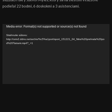
podieľal 22 bodmi, 6 doskokmi a 3 asistenciami.
V
Media error: Format(s) not supported or source(s) not found
i
Stiahnutie súboru:
d
http://cetv2.ddns.net/archiv/%c5%a1port/sport_151221_04_Nitra%20prehrala%20po
d%20Tatrami.mp4?_=1
e
o
p
r
e
h
r
á
v
a
č