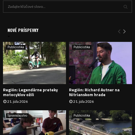
H
ľ
a
V
d
a
NOVÉ PRÍSPEVKY
Y
n
i
H
e
Publicistika
Publicistika
:
Ľ
A
D
Región: Legendárne preteky
Región: Richard Autner na
Á
motocyklov ožili
Nitrianskom hrade
21. júla 2026
21. júla 2026
V
A
Spravodajstvo
Publicistika
N