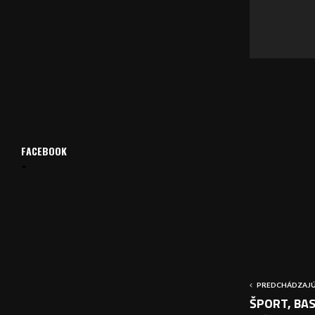
v
a
č
FACEBOOK
PREDCHÁDZAJÚ
ŠPORT, BAS