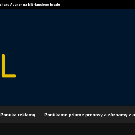
ichard Autner na Nitrianskom hrade
rchív
Šport
ŠPORT, BASKETBAL: Nitra podľahla Young Angels o desať 
Ponuka reklamy
Ponúkame priame prenosy a záznamy z a
 BASKETBAL: Nitra podľahla Young Angels 
bodov