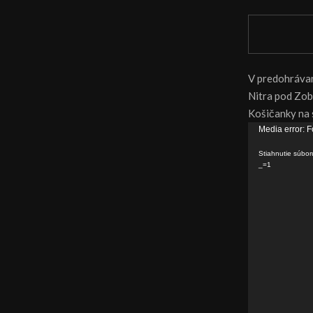
V predohrávan
Nitra pod Zob
Košičanky na 
V
Media error: F
i
Stiahnutie súb
d
_=1
e
o
p
r
e
h
r
á