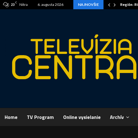
C
ov ožili
Región: R
Nitra
6. augusta 2026
NAJNOVŠIE
23
Domov
A
Home
TV Program
Online vysielanie
Archív
ŠPORT,
desať 