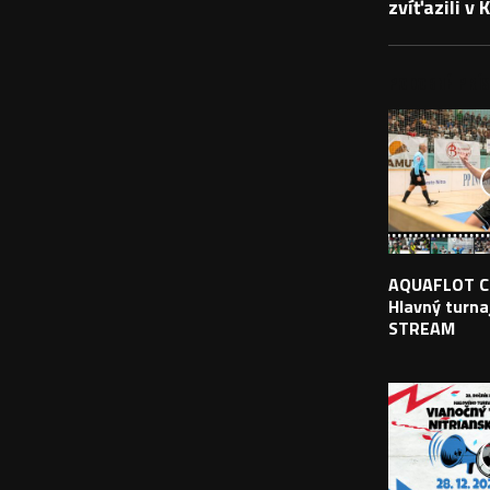
zvíťazili v
PODOBNÉ PRÍS
AQUAFLOT C
Hlavný turnaj
STREAM