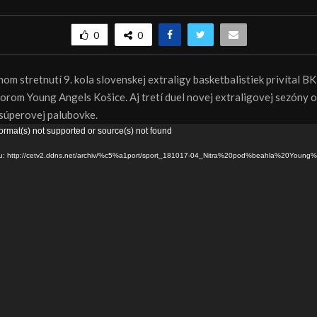
0
0
om stretnutí 9. kola slovenskej extraligy basketbalistiek privítal 
orom Young Angels Košice. Aj tretí duel novej extraligovej sezóny o
súperovej palubovke.
ormat(s) not supported or source(s) not found
oru: http://cetv2.ddns.net/archiv/%c5%a1port/sport_181017-04_Nitra%20pod%beahla%20Youn