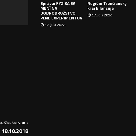
Správa: FYZIKA SA
Región: Trenčiansky
I
MENÍ NA
kraj bilancuje
DOBRODRUŽSTVO
17. júla 2026
E
PLNÉ EXPERIMENTOV
17. júla 2026
ĎALŠÍ PRÍSPEVOK
 18.10.2018