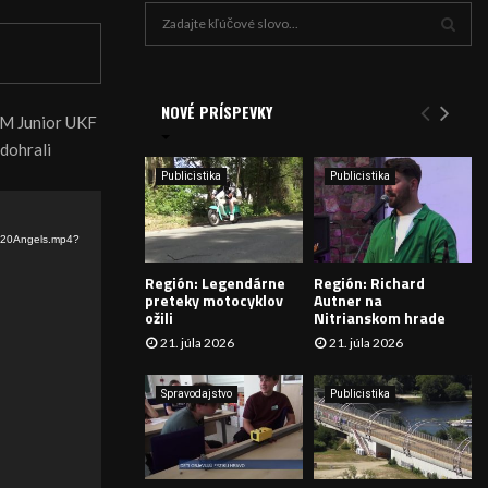
H
ľ
a
V
d
a
NOVÉ PRÍSPEVKY
Y
BKM Junior UKF
n
dohrali
i
H
e
Publicistika
Publicistika
:
Ľ
A
g%20Angels.mp4?
Región: Legendárne
Región: Richard
D
preteky motocyklov
Autner na
ožili
Nitrianskom hrade
Á
21. júla 2026
21. júla 2026
V
Spravodajstvo
Publicistika
A
N