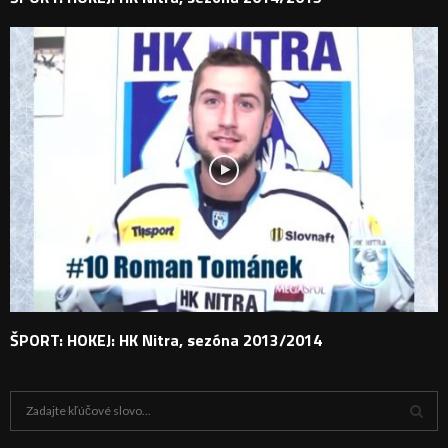
ŠPORT: HOKEJ: HK Nitra, sezóna 2013/2014
H
ľ
a