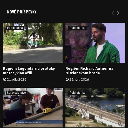
V
d
a
NOVÉ PRÍSPEVKY
Y
n
i
H
e
Publicistika
Publicistika
:
Ľ
A
D
Región: Legendárne preteky
Región: Richard Autner na
Á
motocyklov ožili
Nitrianskom hrade
21. júla 2026
21. júla 2026
V
A
Spravodajstvo
Publicistika
N
I
E