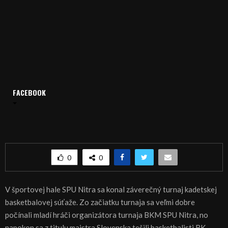
Domov
Archív
Šport
FACEBOOK
ŠPORT, BASKETBAL – Kadeti BK Lokomotíva Sereď získali titul
ŠPORT, BASKETBAL – Kadeti BK Lokomotíva
Sereď získali titul
0
0
V športovej hale SPU Nitra sa konal záverečný turnaj kadetskej
basketbalovej súťaže. Zo začiatku turnaja sa veľmi dobre
počínali mladí hráči organizátora turnaja BKM SPU Nitra, no
napokon sa z titulu majstra Slovenska tešili basketbalisti BK