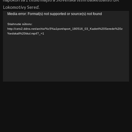
Lokomotívy Sereď.
V
Media error: Format(s) not supported or source(s) not found
i
Stiahnutie súboru:
d
http://cetv2.ddns.net/archiv/%c5%a1port/sport_180516_03_Kadeti%20Serede%20z
%edskali%20titul.mp4?_=1
e
o
p
r
e
h
r
á
v
a
č