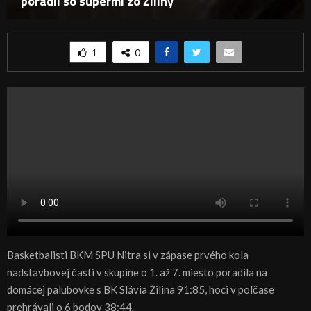
poradil so súpermi zo Žiliny
1
0
Basketbalisti BKM SPU Nitra si v zápase prvého kola
nadstavbovej časti v skupine o 1. až 7. miesto poradila na
domácej palubovke s BK Slávia Žilina 91:85, hoci v polčase
prehrávali o 6 bodov 38:44.