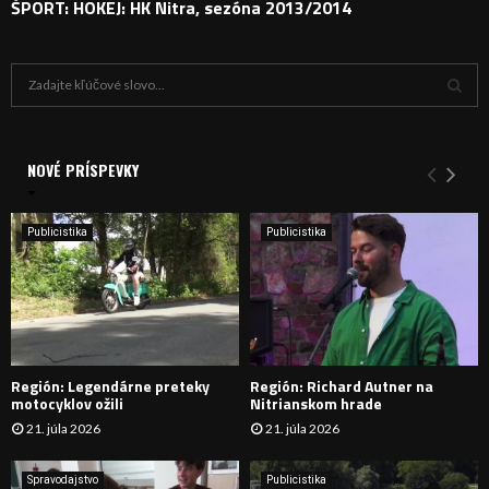
ŠPORT: HOKEJ: HK Nitra, sezóna 2013/2014
H
ľ
a
V
d
a
NOVÉ PRÍSPEVKY
Y
n
i
H
e
Publicistika
Publicistika
:
Ľ
A
D
Región: Legendárne preteky
Región: Richard Autner na
Á
motocyklov ožili
Nitrianskom hrade
21. júla 2026
21. júla 2026
V
A
Spravodajstvo
Publicistika