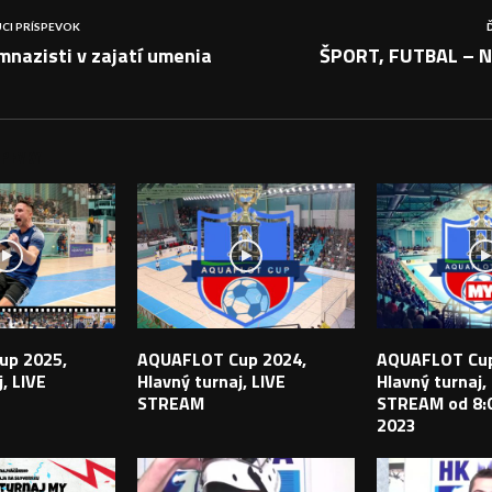
CI PRÍSPEVOK
nazisti v zajatí umenia
ŠPORT, FUTBAL – Ni
PEVKY
up 2025,
AQUAFLOT Cup 2024,
AQUAFLOT Cup
, LIVE
Hlavný turnaj, LIVE
Hlavný turnaj,
STREAM
STREAM od 8:0
2023