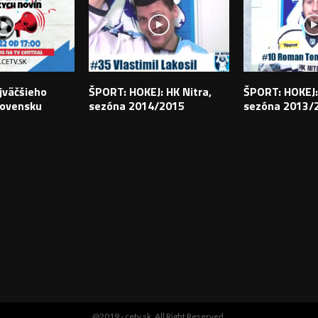
jväčšieho
ŠPORT: HOKEJ: HK Nitra,
ŠPORT: HOKEJ:
lovensku
sezóna 2014/2015
sezóna 2013/
@2019 - cetv.sk. All Right Reserved.