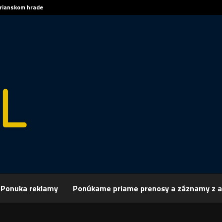
trianskom hrade
Sp
Ponuka reklamy
Ponúkame priame prenosy a záznamy z a
rchív
Šport
ŠPORT, ATLETIKA – Volko je vo forme
 ATLETIKA – Volko je vo forme