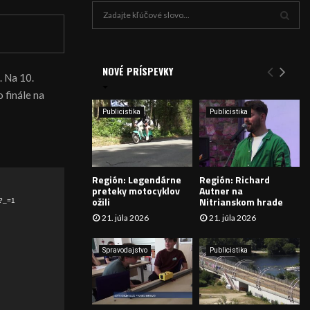
H
ľ
a
V
d
a
NOVÉ PRÍSPEVKY
Y
. Na 10.
n
 finále na
i
H
e
Publicistika
Publicistika
:
Ľ
A
Región: Legendárne
Región: Richard
D
preteky motocyklov
Autner na
ožili
Nitrianskom hrade
4?_=1
Á
21. júla 2026
21. júla 2026
V
Spravodajstvo
Publicistika
A
N