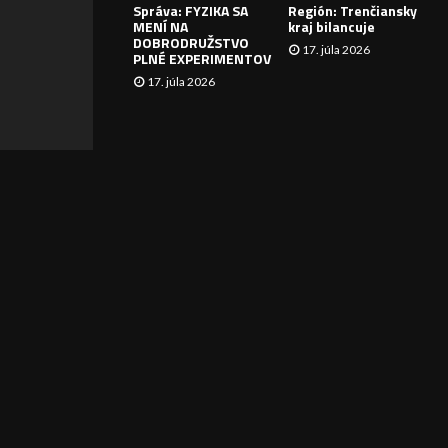
Správa: FYZIKA SA
Región: Trenčiansky
I
MENÍ NA
kraj bilancuje
DOBRODRUŽSTVO
17. júla 2026
E
PLNÉ EXPERIMENTOV
17. júla 2026