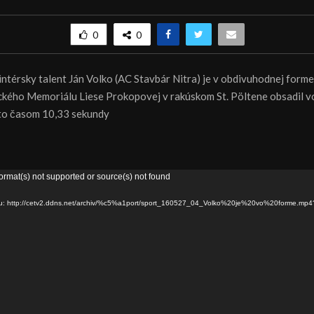
0
0
ntérsky talent Ján Volko (AC Stavbár Nitra) je v obdivuhodnej forme
ického Memoriálu Liese Prokopovej v rakúskom St. Pöltene obsadil vo
to časom 10,33 sekundy
ormat(s) not supported or source(s) not found
ru: http://cetv2.ddns.net/archiv/%c5%a1port/sport_160527_04_Volko%20je%20vo%20forme.mp