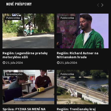
a
NOVÉ PRÍSPEVKY
Y
n
i
H
e
Publicistika
Publicistika
:
Ľ
A
D
Región: Legendárne preteky
Región: Richard Autner na
Á
motocyklov ožili
Nitrianskom hrade
21. júla 2026
21. júla 2026
V
A
Spravodajstvo
Publicistika
N
I
E
Správa: FYZIKA SA MENÍ NA
Región: Trenčiansky kraj