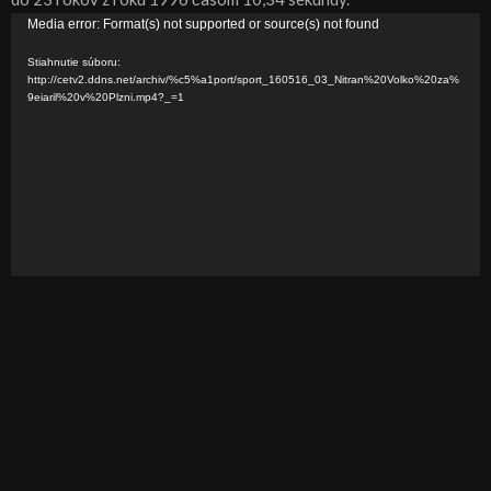
V
Media error: Format(s) not supported or source(s) not found
i
Stiahnutie súboru:
d
http://cetv2.ddns.net/archiv/%c5%a1port/sport_160516_03_Nitran%20Volko%20za%
9eiaril%20v%20Plzni.mp4?_=1
e
o
p
r
e
h
r
á
v
a
č