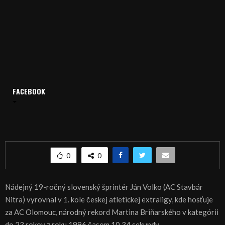
FACEBOOK
Domov
Archív
Šport
ŠPORT, ATLETIKA – Nitran Volko zažiaril v Plzni
ŠPORT, ATLETIKA – Nitran Volko zažiaril v Plzni
0
0
Nádejný 19-ročný slovenský šprintér Ján Volko (AC Stavbár
Nitra) vyrovnal v 1. kole českej atletickej extraligy, kde hosťuje
za AC Olomouc, národný rekord Martina Briňarského v kategórii
do 23 rokov z roku 1996 časom 10,34 sekundy.