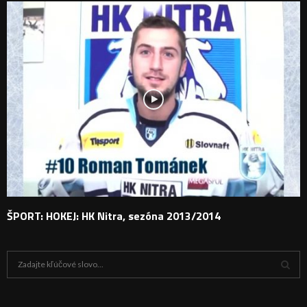
ŠPORT: HOKEJ: HK Nitra, sezóna 2013/2014
H
ľ
a
V
d