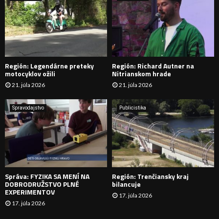
:
Ľ
A
D
Región: Legendárne preteky
Región: Richard Autner na
Á
motocyklov ožili
Nitrianskom hrade
21. júla 2026
21. júla 2026
V
A
Spravodajstvo
Publicistika
N
I
E
Správa: FYZIKA SA MENÍ NA
Región: Trenčiansky kraj
DOBRODRUŽSTVO PLNÉ
bilancuje
EXPERIMENTOV
17. júla 2026
17. júla 2026