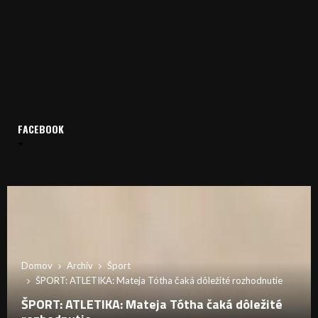
FACEBOOK
Domov
Archív
Šport
ŠPORT: ATLETIKA: Mateja Tótha čaká dôležité rozhodnutie
ŠPORT: ATLETIKA: Mateja Tótha čaká dôležité