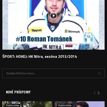
ŠPORT: HOKEJ: HK Nitra, sezóna 2013/2014
H
ľ
a
V
d
a
NOVÉ PRÍSPEVKY
Y
n
i
H
e
Publicistika
Publicistika