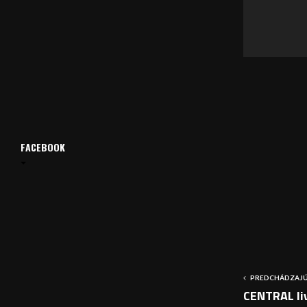
v
a
č
FACEBOOK
PREDCHÁDZAJÚ
CENTRAL li