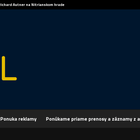
Richard Autner na Nitrianskom hrade
rchív
Šport
ŠPORT, AMERICKÝ FUTBAL: Memoriál Kincela vyhrala Nitr
Ponuka reklamy
Ponúkame priame prenosy a záznamy z a
 AMERICKÝ FUTBAL: Memoriál Kincela vyhr