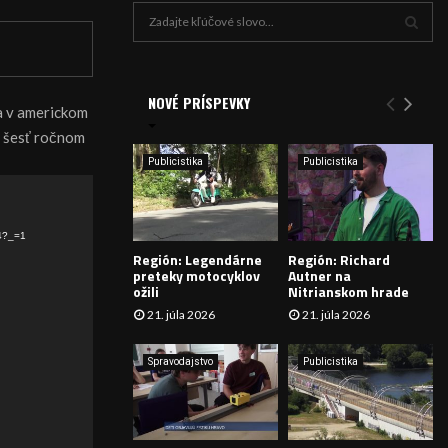
H
ľ
a
V
d
a
NOVÉ PRÍSPEVKY
Y
la v americkom
n
om šesť ročnom
i
H
e
Publicistika
Publicistika
:
Ľ
A
4?_=1
Región: Legendárne
Región: Richard
D
preteky motocyklov
Autner na
ožili
Nitrianskom hrade
Á
21. júla 2026
21. júla 2026
V
Spravodajstvo
Publicistika
A
N