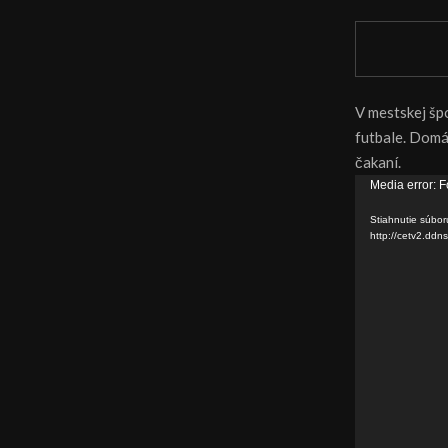
V mestskej šp
futbale. Domác
čakaní.
V
Media error: F
i
Stiahnutie súbor
d
http://cetv2.d
e
o
p
r
e
h
r
á