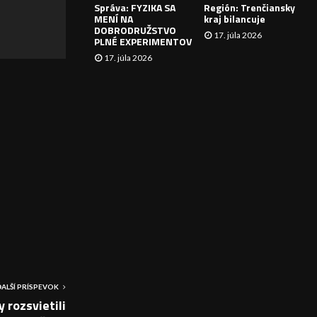
Správa: FYZIKA SA
Región: Trenčiansky
I
MENÍ NA
kraj bilancuje
DOBRODRUŽSTVO
17. júla 2026
E
PLNÉ EXPERIMENTOV
17. júla 2026
ĎALŠÍ PRÍSPEVOK
 rozsvietili