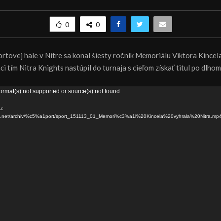
0
0
ortovej hale v Nitre sa konal šiesty ročník Memoriálu Viktora Kince
i tím Nitra Knights nastúpil do turnaja s cieľom získať titul po dlh
ormat(s) not supported or source(s) not found
u:
dns.net/archiv/%c5%a1port/sport_151113_01_Memori%c3%a1l%20Kincela%20vyhrala%20Nitra.mp