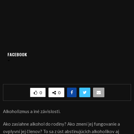
FACEBOOK
Domov
Archív
Relácie
Rodina v kríze: Alkoholizmus a iné závislosti
Rodina v kríze: Alkoholizmus a iné závislosti
0
0
Alkoholizmus a iné závislosti.
Ako zasiahne alkohol do rodiny? Ako zmení jej fungovanie a
ovplyvní jej členov? To sa z úst abstinujúcich alkoholikov aj