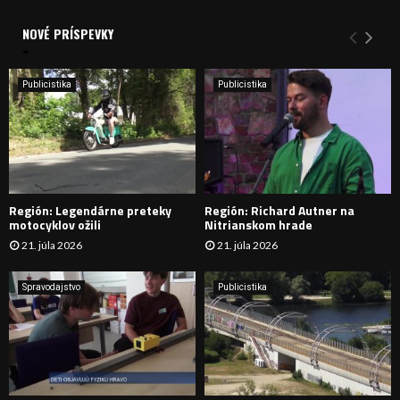
d
a
NOVÉ PRÍSPEVKY
Y
n
i
H
e
Publicistika
Publicistika
:
Ľ
A
D
Región: Legendárne preteky
Región: Richard Autner na
Á
motocyklov ožili
Nitrianskom hrade
21. júla 2026
21. júla 2026
V
A
Spravodajstvo
Publicistika
N
I
E