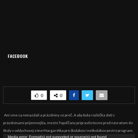
FACEBOOK
Domov
Archív
Publicistika
REGIÓN: Rozlúčka s prázdninami
REGIÓN: Rozlúčka s prázdninami
0
0
Ani sme sa nenazdali a prázdniny sú preč. A aby bola rozlúčka detí s
prázdninami príjemnejšia, mesto Topoľčany pripravilo tesne pred návratom do
školy v oddychovej zóne Margarétka pre školákov i neškolákov pestrý program.
V
Media error: Format(s) not supported or source(s) not found