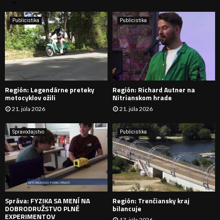
n
i
H
e
Publicistika
Publicistika
:
Ľ
A
D
Región: Legendárne preteky
Región: Richard Autner na
Á
motocyklov ožili
Nitrianskom hrade
21. júla 2026
21. júla 2026
V
A
Spravodajstvo
Publicistika
N
I
E
Správa: FYZIKA SA MENÍ NA
Región: Trenčiansky kraj
DOBRODRUŽSTVO PLNÉ
bilancuje
EXPERIMENTOV
17. júla 2026