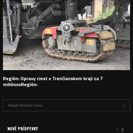
Región: Opravy ciest v Trenčianskom kraji za 7
miliónovRegión:
H
ľ
a
V
d
a
NOVÉ PRÍSPEVKY
Y