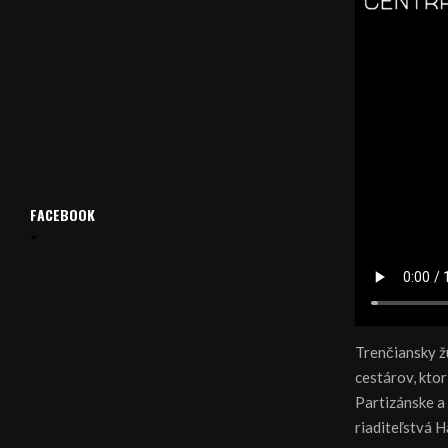
FACEBOOK
Trenčiansky ž
cestárov, kto
Partizánske a
riaditeľstvá 