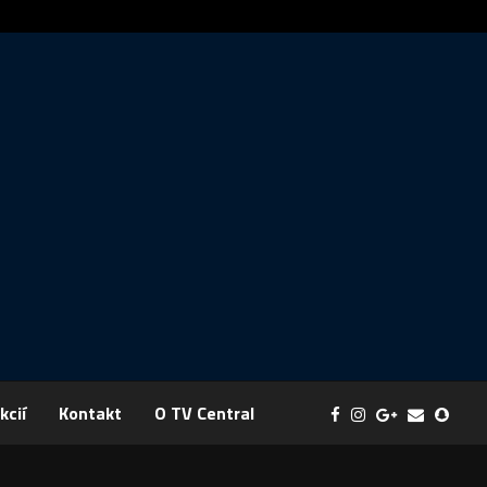
Správa: FYZIKA SA MENÍ NA DOBRODRUŽSTVO PLNÉ EXPERI
kcií
Kontakt
O TV Central