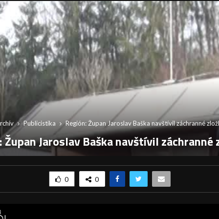
rchív
Publicistika
Región: Župan Jaroslav Baška navštívil záchranné zlo
: Župan Jaroslav Baška navštívil záchranné 
0
0