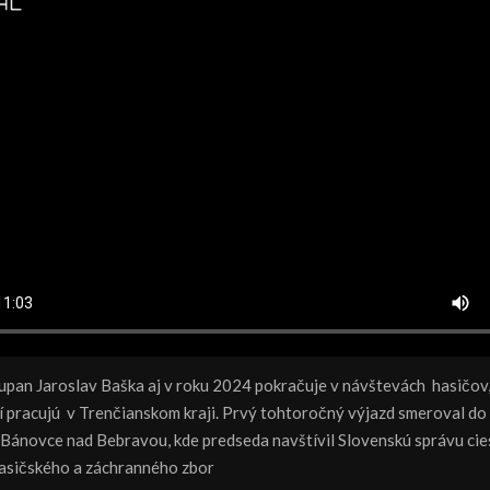
upan Jaroslav Baška aj v roku 2024 pokračuje v návštevách hasičov, 
rí pracujú v Trenčianskom kraji. Prvý tohtoročný výjazd smeroval do
 Bánovce nad Bebravou, kde predseda navštívil Slovenskú správu cies
Hasičského a záchranného zbor