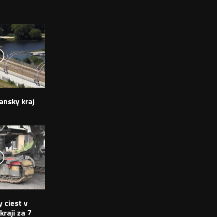
ansky kraj
 ciest v
raji za 7