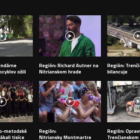
PEVKY
endárne
Región: Richard Autner na
Región: Trenči
cyklov ožili
Nitrianskom hrade
bilancuje
ilo-metodské
Región:
Región: Opravy
ákali tisíce
Nitriansky Montmartre
Trenčianskom k