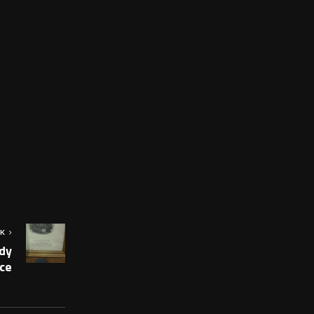
OK
dy
ice