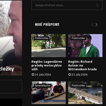
H
ľ
a
V
d
a
NOVÉ PRÍSPEVKY
Y
n
i
H
e
Publicistika
Publicistika
:
Ľ
A
žky
Región: Legendárne
Región: Richard
D
preteky motocyklov
Autner na
zložky
ožili
Nitrianskom hrade
Á
21. júla 2026
21. júla 2026
V
Spravodajstvo
Publicistika
A
N