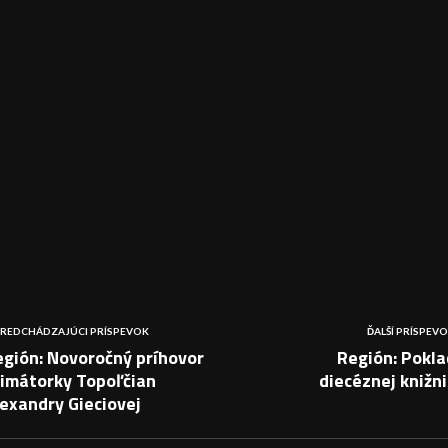
REDCHÁDZAJÚCI PRÍSPEVOK
ĎALŠÍ PRÍSPEV
gión: Novoročný príhovor
Región: Pokla
rimátorky Topoľčian
diecéznej knižn
exandry Gieciovej