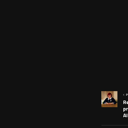
P
Re
p
Al