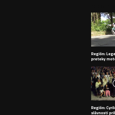
PODOBNÉ PRÍS
Región: Leg
preteky moto
Región: Cyr
slávnosti pril