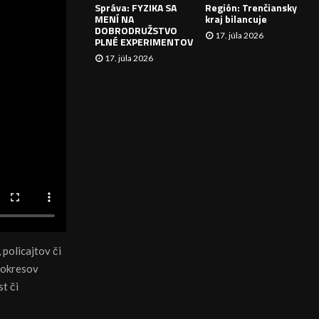
Správa: FYZIKA SA
Región: Trenčiansky
I
MENÍ NA
kraj bilancuje
DOBRODRUŽSTVO
17. júla 2026
E
PLNÉ EXPERIMENTOV
17. júla 2026
policajtov či
 okresov
t či