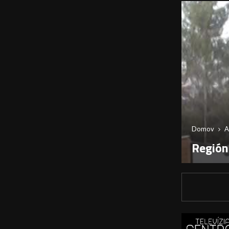
Domov
A
Región