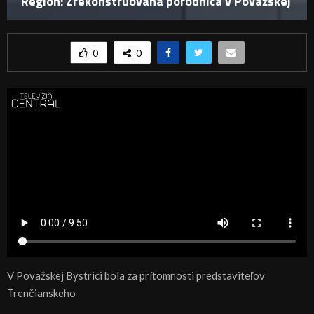
Región: Zrekonštruovaná pôrodnica v Považskej
0
0
V Považskej Bystrici bola za prítomnosti predstaviteľov
Trenčianskeho