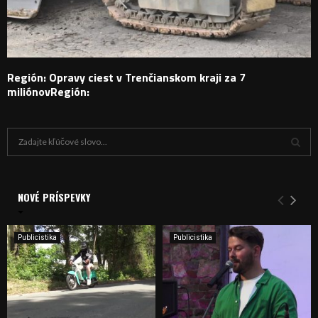
Región: Opravy ciest v Trenčianskom kraji za 7
miliónovRegión:
H
ľ
a
V
d
a
NOVÉ PRÍSPEVKY
Y
n
i
H
e
Publicistika
Publicistika
:
Ľ
A
D