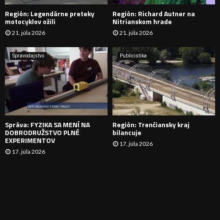
Región: Legendárne preteky
Región: Richard Autner na
Á
motocyklov ožili
Nitrianskom hrade
21. júla 2026
21. júla 2026
V
A
Spravodajstvo
Publicistika
N
I
E
Správa: FYZIKA SA MENÍ NA
Región: Trenčiansky kraj
DOBRODRUŽSTVO PLNÉ
bilancuje
EXPERIMENTOV
17. júla 2026
17. júla 2026