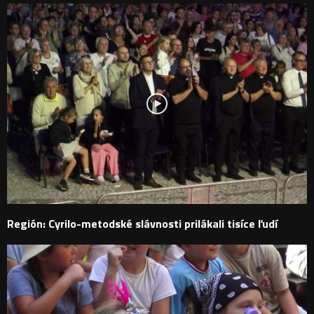
Región: Cyrilo-metodské slávnosti prilákali tisíce ľudí