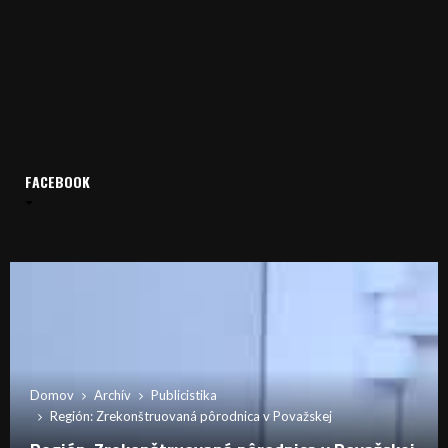
FACEBOOK
Domov
Archív
Publicistika
Región: Zrekonštruovaná pôrodnica v Považskej