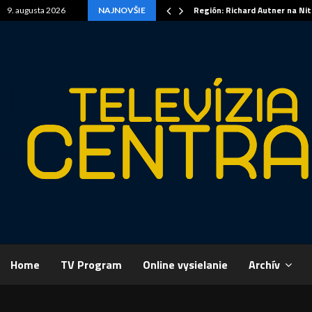
Región: Richard Autner na Ni
9. augusta 2026
NAJNOVŠIE
Home
TV Program
Online vysielanie
Archív