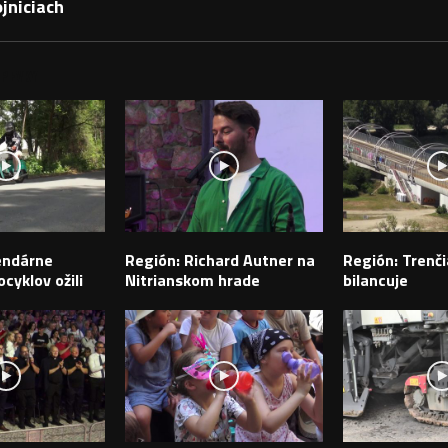
jniciach
PEVKY
endárne
Región: Richard Autner na
Región: Trenči
cyklov ožili
Nitrianskom hrade
bilancuje