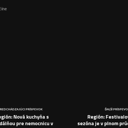
číne
REDCHÁDZAJÚCI PRÍSPEVOK
ĎALŠÍ PRÍSPEV
egión: Nová kuchyňa s
Región: Festival
dálňou pre nemocnicu v
sezóna je v plnom pr