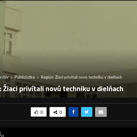
rchív
Publicistika
Región: Žiaci privítali novú techniku v dielňach
 Žiaci privítali novú techniku v dielňach
0
0