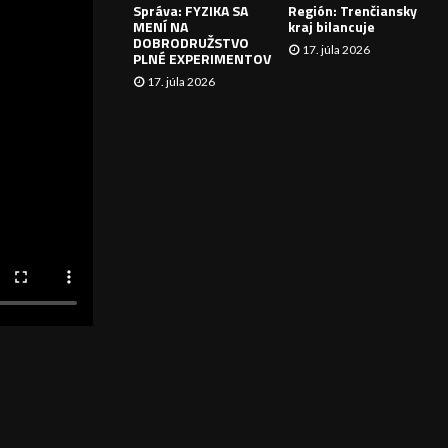
Správa: FYZIKA SA
Región: Trenčiansky
I
MENÍ NA
kraj bilancuje
DOBRODRUŽSTVO
17. júla 2026
E
PLNÉ EXPERIMENTOV
17. júla 2026