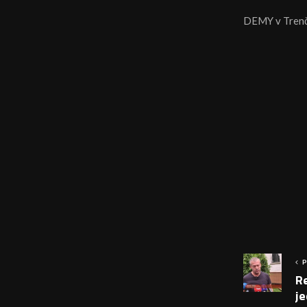
DEMY v Tren
P
R
je