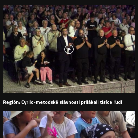
Región: Cyrilo-metodské slávnosti prilákali tisíce ľudí