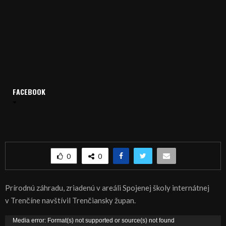
FACEBOOK
Domov
Archív
Publicistika
REGIÓN: Zelená pre prírodné záhrady
REGIÓN: Zelená pre prírodné záhrady
0
0
Prírodnú záhradu, zriadenú v areáli Spojenej školy internátnej
v Trenčíne navštívil Trenčiansky župan.
V
Media error: Format(s) not supported or source(s) not found