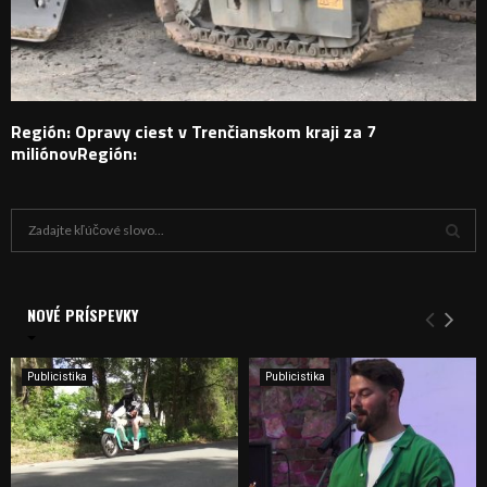
Región: Opravy ciest v Trenčianskom kraji za 7
miliónovRegión:
H
ľ
a
V
d
a
NOVÉ PRÍSPEVKY
Y
n
i
H
e
Publicistika
Publicistika
:
Ľ
A