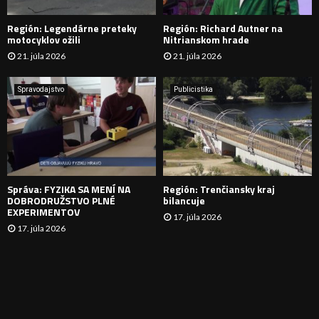
D
Región: Legendárne preteky
Región: Richard Autner na
Á
motocyklov ožili
Nitrianskom hrade
21. júla 2026
21. júla 2026
V
A
Spravodajstvo
Publicistika
N
I
E
Správa: FYZIKA SA MENÍ NA
Región: Trenčiansky kraj
DOBRODRUŽSTVO PLNÉ
bilancuje
EXPERIMENTOV
17. júla 2026
17. júla 2026