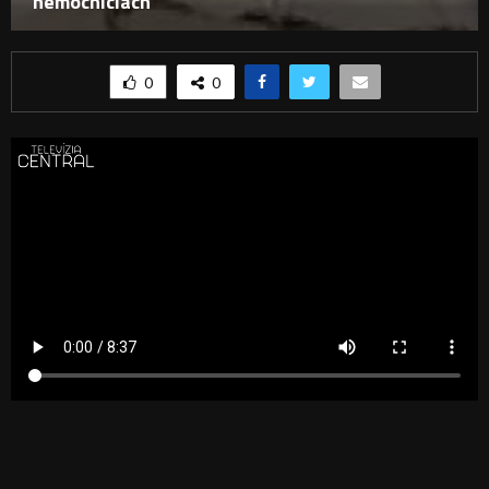
nemocniciach
0
0