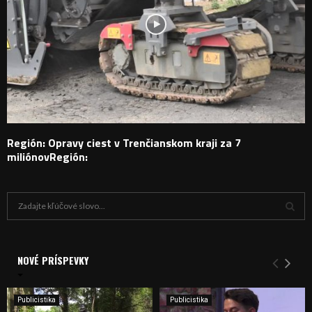
Región: Opravy ciest v Trenčianskom kraji za 7
miliónovRegión:
H
ľ
a
V
d
a
NOVÉ PRÍSPEVKY
Y
n
i
H
e
Publicistika
Publicistika