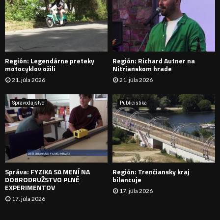
:
Ľ
A
D
Región: Legendárne preteky
Región: Richard Autner na
Á
motocyklov ožili
Nitrianskom hrade
21. júla 2026
21. júla 2026
V
A
Spravodajstvo
Publicistika
N
I
E
Správa: FYZIKA SA MENÍ NA
Región: Trenčiansky kraj
DOBRODRUŽSTVO PLNÉ
bilancuje
EXPERIMENTOV
17. júla 2026
17. júla 2026