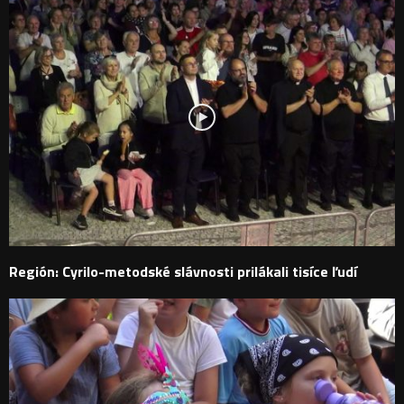
Región: Cyrilo-metodské slávnosti prilákali tisíce ľudí