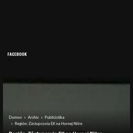
FACEBOOK
Domov
Archív
Publicistika
Región: Zástupcovia EK na Hornej Nitre