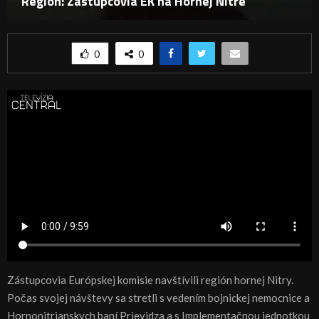
Región: Zástupcovia EK na Hornej Nitre
0
0
Zástupcovia Európskej komisie navštívili región hornej Nitry.
Počas svojej návštevy sa stretli s vedením bojnickej nemocnice a
Hornonitrianskych baní Prievidza a s Implementačnou jednotkou