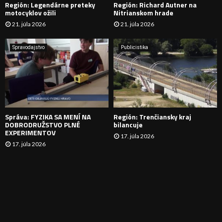
Región: Legendárne preteky
Región: Richard Autner na
Á
motocyklov ožili
Nitrianskom hrade
21. júla 2026
21. júla 2026
V
A
Spravodajstvo
Publicistika
N
I
E
Správa: FYZIKA SA MENÍ NA
Región: Trenčiansky kraj
DOBRODRUŽSTVO PLNÉ
bilancuje
EXPERIMENTOV
17. júla 2026
17. júla 2026