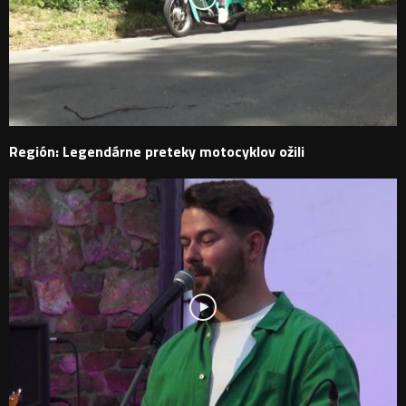
Región: Legendárne preteky motocyklov ožili