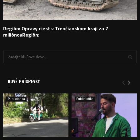
Región: Opravy ciest v Trenčianskom kraji za 7
miliónovRegión:
H
ľ
a
V
d
a
NOVÉ PRÍSPEVKY
Y
n
i
H
e
Publicistika
Publicistika
:
Ľ
A
D