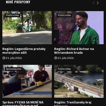
a
NOVÉ PRÍSPEVKY
Y
n
i
H
e
Publicistika
Publicistika
:
Ľ
A
D
Región: Legendárne preteky
Región: Richard Autner na
Á
motocyklov ožili
Nitrianskom hrade
21. júla 2026
21. júla 2026
V
A
Spravodajstvo
Publicistika
N
I
E
Správa: FYZIKA SA MENÍ NA
Región: Trenčiansky kraj
DOBRODRUŽSTVO PLNÉ
bilancuje