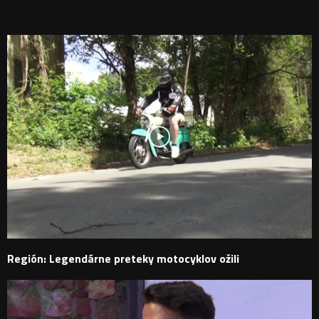
PODOBNÉ PRÍSPEVKY
Región: Legendárne preteky motocyklov ožili