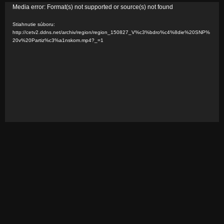
V
Media error: Format(s) not supported or source(s) not found
i
Stiahnutie súboru:
d
http://cetv2.ddns.net/archiv/region/region_150827_V%c3%bdro%c4%8die%20SNP%
20v%20Partiz%c3%a1nskom.mp4?_=1
e
o
p
r
e
h
r
á
v
a
č