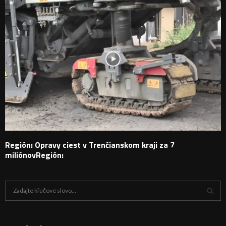
Región: Opravy ciest v Trenčianskom kraji za 7
miliónovRegión:
H
ľ
a
V
d