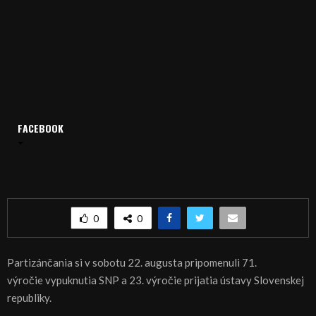
FACEBOOK
Domov
Archív
Publicistika
REGIÓN: Výročie SNP v Partizánskom
REGIÓN: Výročie SNP v Partizánskom
0
0
Partizánčania si v sobotu 22. augusta pripomenuli 71.
výročie vypuknutia SNP a 23. výročie prijatia ústavy Slovenskej
republiky.