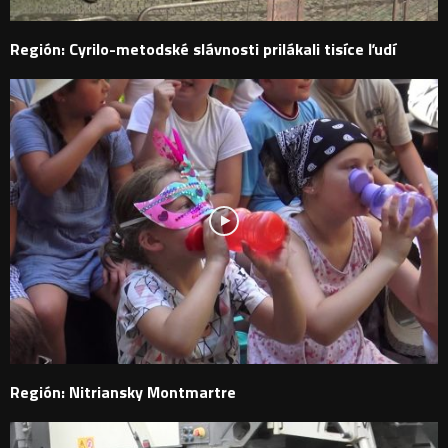
Región: Cyrilo-metodské slávnosti prilákali tisíce ľudí
Región: Nitriansky Montmartre