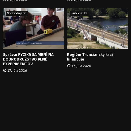
V
A
Spravodajstvo
Publicistika
N
I
E
Správa: FYZIKA SA MENÍ NA
Región: Trenčiansky kraj
DOBRODRUŽSTVO PLNÉ
bilancuje
EXPERIMENTOV
17. júla 2026
17. júla 2026