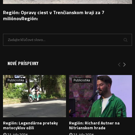
Región: Opravy ciest v Trenčianskom kraji za 7
miliónovRegión:
H
ľ
a
V
d
a
NOVÉ PRÍSPEVKY
Y
n
i
H
e
Publicistika
Publicistika
:
Ľ
A
D
Región: Legendárne preteky
Región: Richard Autner na
Á
motocyklov ožili
Nitrianskom hrade
21. júla 2026
21. júla 2026