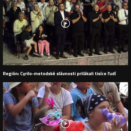
Región: Cyrilo-metodské slávnosti prilákali tisíce ľudí