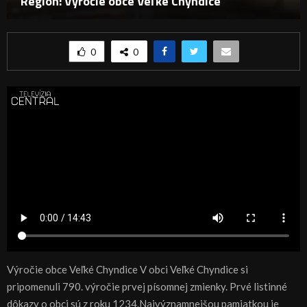
Región: Výročie obce Veľké Chyndice
0
0
Výročie obce Veľké Chyndice V obci Veľké Chyndice si
pripomenuli 790. výročie prvej písomnej zmienky. Prvé listinné
dôkazy o obci sú z roku 1234.Najvýznamnejšou pamiatkou je