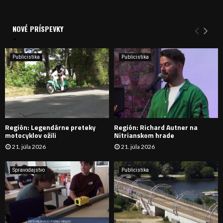
a
V
d
a
NOVÉ PRÍSPEVKY
Y
n
i
H
e
Publicistika
Publicistika
:
Ľ
A
D
Región: Legendárne preteky
Región: Richard Autner na
Á
motocyklov ožili
Nitrianskom hrade
21. júla 2026
21. júla 2026
V
A
Spravodajstvo
Publicistika
N
I