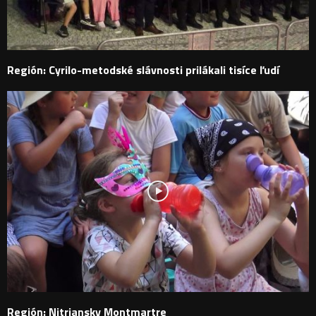
Región: Cyrilo-metodské slávnosti prilákali tisíce ľudí
Región: Nitriansky Montmartre