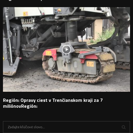
Región: Opravy ciest v Trenčianskom kraji za 7
miliónovRegión:
H
ľ