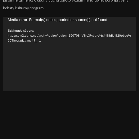
písomnej zmienky o obci
. V duchu tohoto významného jubilea bol pripravený
bohatý kultúrny program.
V
Media error: Format(s) not supported or source(s) not found
i
Stiahnutie súboru:
d
http://cetv2.ddns.net/archiv/region/region_150708_V%c3%bdro%c4%8die%20obce%
20Timoradza.mp4?_=1
e
o
p
r
e
h
r
á
v
a
č