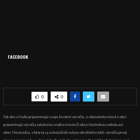
FACEBOOK
Domov
Archív
Publicistika
REGIÓN: Výročie obce Timoradza
REGIÓN: Výročie obce Timoradza
0
0
Tak ako si ľudia pripomínajú svoje životné výročia, si obyvatelia miest a obcí
pripomínajú výročia založenia svojho mesta či obce.Výnimkou nebola ani
obec
Timoradza,
v ktorej sa uskutočnili oslavy okrúhleho 660. výročia prvej