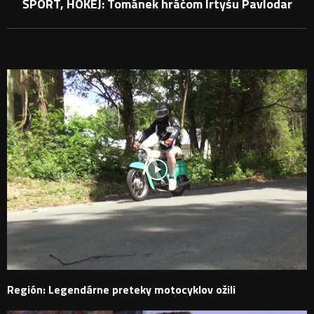
ŠPORT, HOKEJ: Tománek hráčom Irtyšu Pavlodar
PODOBNÉ PRÍSPEVKY
Región: Legendárne preteky motocyklov ožili