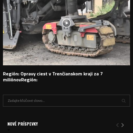
Región: Opravy ciest v Trenčianskom kraji za 7
miliónovRegión:
H
ľ
a
V
d
a
NOVÉ PRÍSPEVKY
Y
n