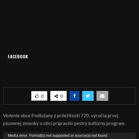
FACEBOOK
Domov
Archív
Publicistika
REGIÓN: Výročie obce Podlužany
REGIÓN: Výročie obce Podlužany
0
0
Vedenie obce Podlužany z príležitosti 720. výročia prvej
písomnej zmienky o obci pripravilo pestrý kultúrny program.
V
Media error: Format(s) not supported or source(s) not found