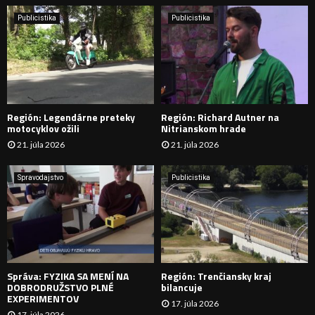
i
H
e
Publicistika
Publicistika
:
Ľ
A
D
Región: Legendárne preteky
Región: Richard Autner na
Á
motocyklov ožili
Nitrianskom hrade
21. júla 2026
21. júla 2026
V
A
Spravodajstvo
Publicistika
N
I
E
Správa: FYZIKA SA MENÍ NA
Región: Trenčiansky kraj
DOBRODRUŽSTVO PLNÉ
bilancuje
EXPERIMENTOV
17. júla 2026
17. júla 2026