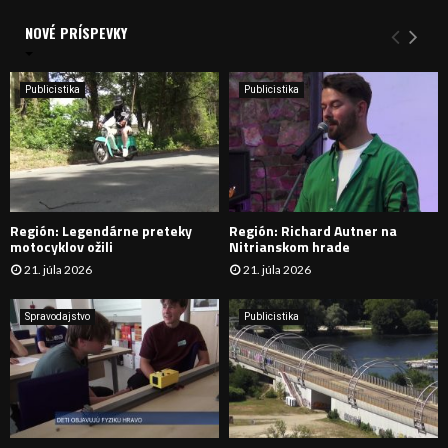
d
a
NOVÉ PRÍSPEVKY
Y
n
i
H
e
Publicistika
Publicistika
:
Ľ
A
D
Región: Legendárne preteky
Región: Richard Autner na
Á
motocyklov ožili
Nitrianskom hrade
21. júla 2026
21. júla 2026
V
A
Spravodajstvo
Publicistika
N
I
E