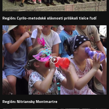
Región: Cyrilo-metodské slávnosti prilákali tisíce ľudí
Región: Nitriansky Montmartre