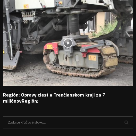
Región: Opravy ciest v Trenčianskom kraji za 7
miliónovRegión:
H
ľ
a
V