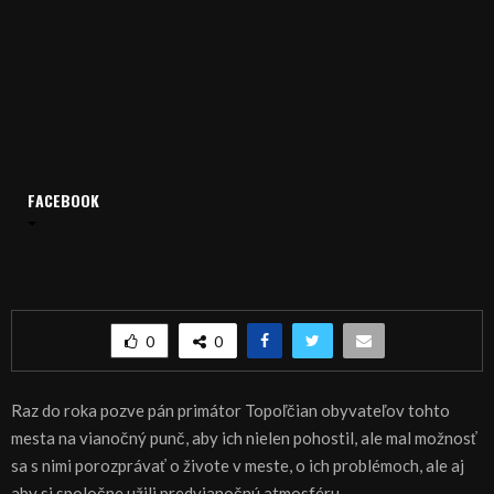
FACEBOOK
Domov
Archív
Publicistika
REGIÓN: Vianočný punč s primátorom
REGIÓN: Vianočný punč s primátorom
0
0
Raz do roka pozve pán primátor Topoľčian obyvateľov tohto
mesta na vianočný punč, aby ich nielen pohostil, ale mal možnosť
sa s nimi porozprávať o živote v meste, o ich problémoch, ale aj
aby si spoločne užili predvianočnú atmosféru.