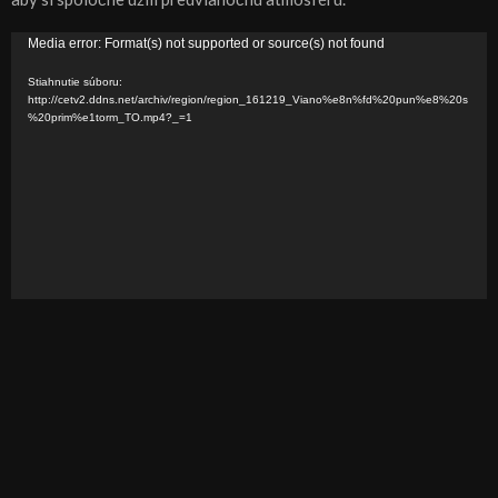
V
Media error: Format(s) not supported or source(s) not found
i
Stiahnutie súboru:
d
http://cetv2.ddns.net/archiv/region/region_161219_Viano%e8n%fd%20pun%e8%20s
%20prim%e1torm_TO.mp4?_=1
e
o
p
r
e
h
r
á
v
a
č