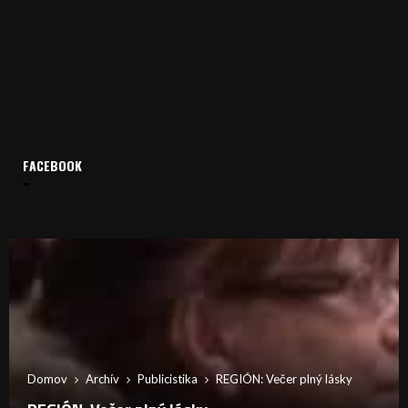
FACEBOOK
Domov
Archív
Publicistika
REGIÓN: Večer plný lásky