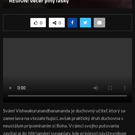
REGIÓN: Večer plný lásky
0
0
Svámi Vishwakurunandhanananda je duchovný učiteľ, ktorý sa
zameriava na všezahrňujúci, avšak praktický druh duchovna s
neustálym pripomínaním si Boha. V rámci svojho putovania
zavítal aj do Nitrianskej synagógy, kde priniesol návštevníkom