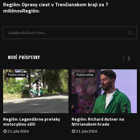
Región: Opravy ciest v Trenčianskom kraji za 7
miliónovRegión:
H
ľ
a
V
d
a
NOVÉ PRÍSPEVKY
Y
n
i
H
e
Publicistika
Publicistika
:
Ľ
A
D
Región: Legendárne preteky
Región: Richard Autner na
Á
motocyklov ožili
Nitrianskom hrade
21. júla 2026
21. júla 2026
V