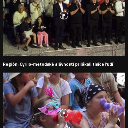
Región: Cyrilo-metodské slávnosti prilákali tisíce ľudí