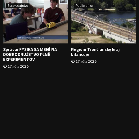
A
Spravodajstvo
Publicistika
N
I
E
Správa: FYZIKA SA MENÍ NA
Región: Trenčiansky kraj
DOBRODRUŽSTVO PLNÉ
bilancuje
EXPERIMENTOV
17. júla 2026
17. júla 2026