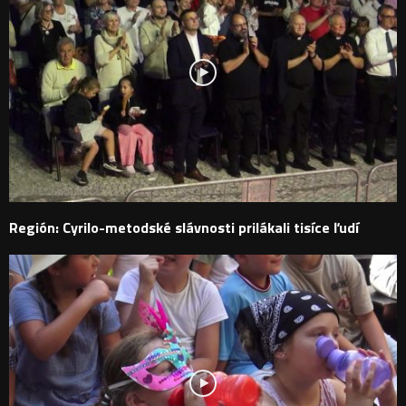
Región: Cyrilo-metodské slávnosti prilákali tisíce ľudí