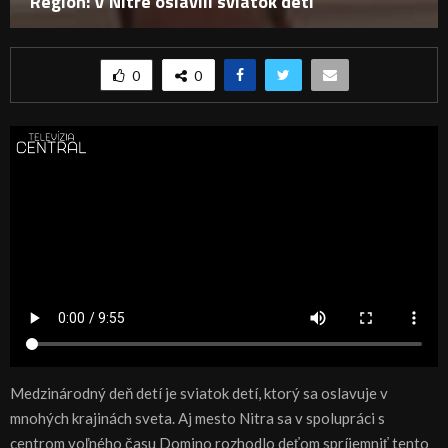
Región: V Nitre oslávili sviatok detí
0
0
Medzinárodný deň detí je sviatok detí, ktorý sa oslavuje v
mnohých krajinách sveta. Aj mesto Nitra sa v spolupráci s
centrom voľného času Domino rozhodlo deťom spríjemniť tento