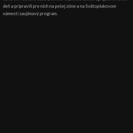
deň a pripravili pre nich na pešej zóne a na Svätoplukovom
námestí zaujímavý program.