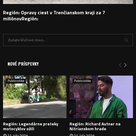
Región: Opravy ciest v Trenčianskom kraji za 7
miliónovRegión:
H
ľ
a
V
d
a
NOVÉ PRÍSPEVKY
Y
n
i
H
e
Publicistika
Publicistika
:
Ľ
A
D
Región: Legendárne preteky
Región: Richard Autner na
Á
motocyklov ožili
Nitrianskom hrade
21. júla 2026
21. júla 2026