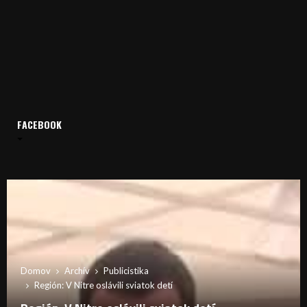
FACEBOOK
Domov
Archív
Publicistika
Región: V Nitre oslávili sviatok detí