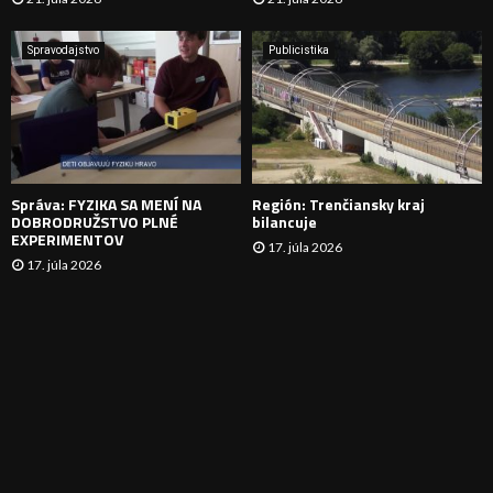
V
A
Spravodajstvo
Publicistika
N
I
E
Správa: FYZIKA SA MENÍ NA
Región: Trenčiansky kraj
DOBRODRUŽSTVO PLNÉ
bilancuje
EXPERIMENTOV
17. júla 2026
17. júla 2026