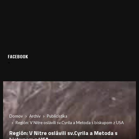
FACEBOOK
Domov
Archív
Publicistika
Región: V Nitre oslávili sv.Cyrila a Metoda s biskupom z USA
Región: V Nitre oslávili sv.Cyrila a Metoda s