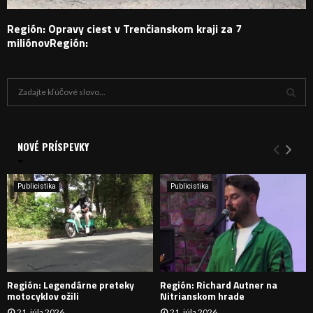
Región: Opravy ciest v Trenčianskom kraji za 7
miliónovRegión:
H
ľ
a
V
d
a
NOVÉ PRÍSPEVKY
Y
n
i
H
e
Publicistika
Publicistika
:
Ľ
A
D
Región: Legendárne preteky
Región: Richard Autner na
Á
motocyklov ožili
Nitrianskom hrade
21. júla 2026
21. júla 2026