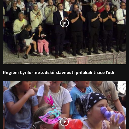
Región: Cyrilo-metodské slávnosti prilákali tisíce ľudí