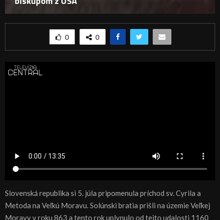
biskupom z USA
0
0
Slovenská republika si 5. júla pripomenula príchod sv. Cyrila a
Metoda na Veľkú Moravu. Solúnski bratia prišli na územie Veľkej
Moravy v roku 863 a tento rok uplynulo od tejto udalosti 1160