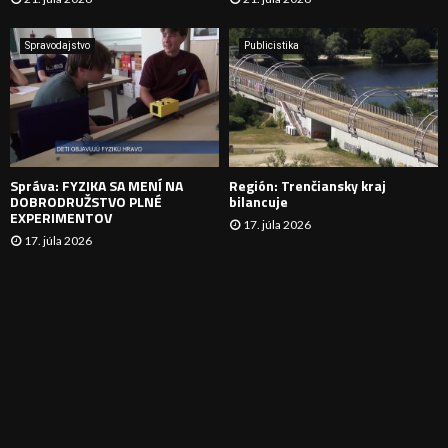
V
A
Spravodajstvo
Publicistika
N
I
E
Správa: FYZIKA SA MENÍ NA
Región: Trenčiansky kraj
DOBRODRUŽSTVO PLNÉ
bilancuje
EXPERIMENTOV
17. júla 2026
17. júla 2026