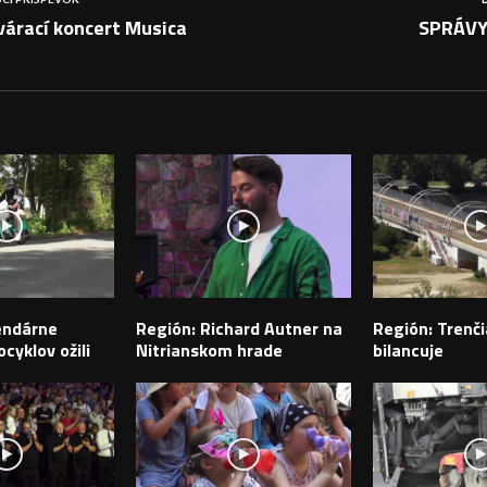
várací koncert Musica
SPRÁVY
PEVKY
endárne
Región: Richard Autner na
Región: Trenči
cyklov ožili
Nitrianskom hrade
bilancuje