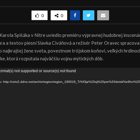
0
0
 Karola Spišáka v Nitre uviedlo premiéru výpravnej hudobnej inscenác
ra a textov piesní Slavka Civáňová a režisér Peter Oravec spracoval
 o najkrajšej žene sveta, povestnom trójskom koňovi, veľkých hrdino
ske, ktorá rozpútala najväčšiu vojnu mýtických dôb.
ormat(s) not supported or source(s) not found
ru: http://cetv2.ddns.net/archiv/region/region_190618_Tr%f3ja%20aj%20pre%20detsk%e9ho%