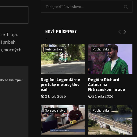
H
ľ
a
V
d
a
NOVÉ PRÍSPEVKY
Y
ie Trója.
n
i príbeh
i
H
e
ch, mocných
Publicistika
Publicistika
:
Ľ
A
Región: Legendárne
Región: Richard
D
20div%e1ka.mp4?
preteky motocyklov
Autner na
ožili
Nitrianskom hrade
Á
21. júla 2026
21. júla 2026
V
Spravodajstvo
Publicistika
A
N