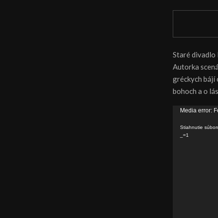
Staré divadlo
Autorka scená
gréckych bájí
bohoch a o lá
V
Media error: F
i
Stiahnutie súbo
d
_=1
e
o
p
r
e
h