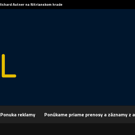
Richard Autner na Nitrianskom hrade
Ponuka reklamy
Ponúkame priame prenosy a záznamy z a
rchív
Publicistika
REGIÓN: Trója aj pre detského diváka
: Trója aj pre detského diváka