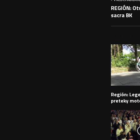
REGIÓN: Ot
sacra BK
PODOBNÉ PRÍS
Región: Leg
preteky moto