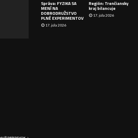
Správa: FYZIKA SA
Región: Trenčiansky
I
MENÍ NA
kraj bilancuje
DOBRODRUŽSTVO
17. júla 2026
E
PLNÉ EXPERIMENTOV
17. júla 2026
ĎALŠÍ PRÍSPEVOK