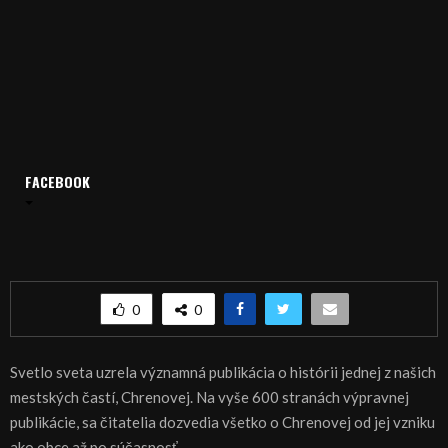
FACEBOOK
Domov
Archív
Publicistika
REGIÓN: Tormoš-Chrenová v zrkadle času
REGIÓN: Tormoš-Chrenová v zrkadle času
0
0
Svetlo sveta uzrela významná publikácia o histórii jednej z našich
mestských častí, Chrenovej. Na vyše 600 stranách výpravnej
publikácie, sa čitatelia dozvedia všetko o Chrenovej od jej vzniku
ako obce až po súčasnosť.