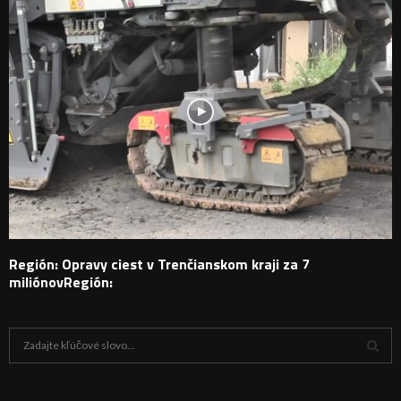
Región: Opravy ciest v Trenčianskom kraji za 7
miliónovRegión:
H
ľ
a
V
d