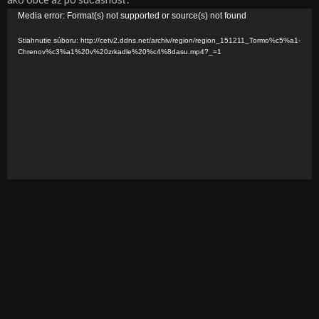
V
Media error: Format(s) not supported or source(s) not found
i
Stiahnutie súboru: http://cetv2.ddns.net/archiv/region/region_151211_Tormo%c5%a1-
d
Chrenov%c3%a1%20v%20zrkadle%20%c4%8dasu.mp4?_=1
e
o
p
r
e
h
r
á
v
a
č