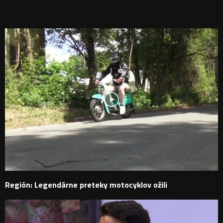
PODOBNÉ PRÍSPEVKY
Región: Legendárne preteky motocyklov ožili