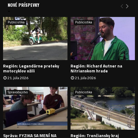
a
NOVÉ PRÍSPEVKY
Y
n
i
H
e
Publicistika
Publicistika
:
Ľ
A
D
Región: Legendárne preteky
Región: Richard Autner na
Á
motocyklov ožili
Nitrianskom hrade
21. júla 2026
21. júla 2026
V
A
Spravodajstvo
Publicistika
N
I
E
Správa: FYZIKA SA MENÍ NA
Región: Trenčiansky kraj