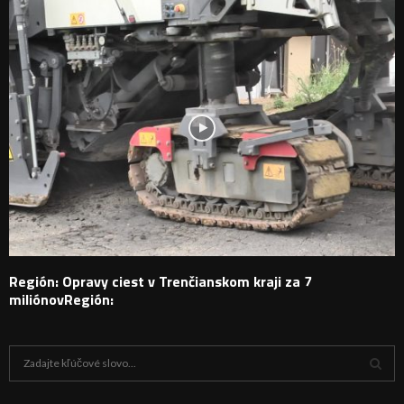
Región: Opravy ciest v Trenčianskom kraji za 7
miliónovRegión:
H
ľ
a
V