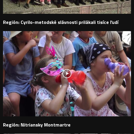
Región: Cyrilo-metodské slávnosti prilákali tisíce ľudí
Región: Nitriansky Montmartre