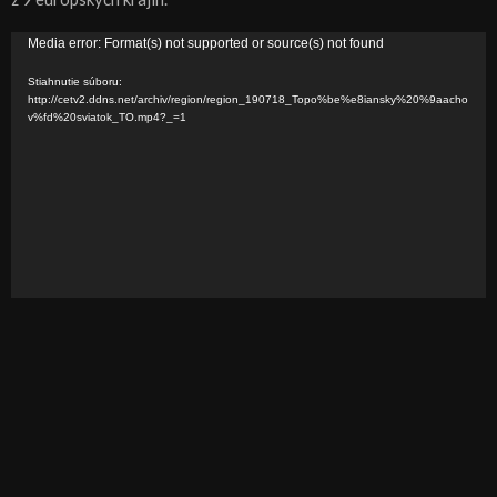
V
Media error: Format(s) not supported or source(s) not found
i
Stiahnutie súboru:
d
http://cetv2.ddns.net/archiv/region/region_190718_Topo%be%e8iansky%20%9aacho
v%fd%20sviatok_TO.mp4?_=1
e
o
p
r
e
h
r
á
v
a
č