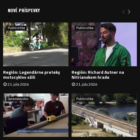
d
a
NOVÉ PRÍSPEVKY
Y
n
i
H
e
Publicistika
Publicistika
:
Ľ
A
D
Región: Legendárne preteky
Región: Richard Autner na
Á
motocyklov ožili
Nitrianskom hrade
21. júla 2026
21. júla 2026
V
A
Spravodajstvo
Publicistika
N
I
E