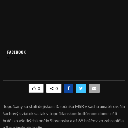
FACEBOOK
Domov
Archív
Publicistika
REGIÓN: Topoľčiansky šachový sviatok
REGIÓN: Topoľčiansky šachový sviatok
0
0
Topoľčany sa stali dejiskom 3. ročníka MSR v šachu amatérov. Na
šachový sviatok sa tak v topoľčianskom kultúrnom dome zišli
hráči zo všetkých končín Slovenska a až 65 hráčov zo zahraničia
z 9 európskych krajín.