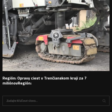
Región: Opravy ciest v Trenčianskom kraji za 7
miliónovRegión:
H
ľ
a
V