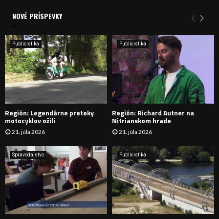
d
a
NOVÉ PRÍSPEVKY
Y
n
i
H
e
Publicistika
Publicistika
:
Ľ
A
D
Región: Legendárne preteky
Región: Richard Autner na
Á
motocyklov ožili
Nitrianskom hrade
21. júla 2026
21. júla 2026
V
A
Spravodajstvo
Publicistika
N
I
E