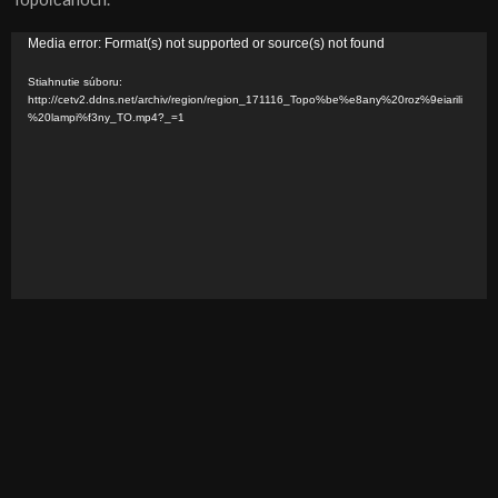
V
Media error: Format(s) not supported or source(s) not found
i
Stiahnutie súboru:
d
http://cetv2.ddns.net/archiv/region/region_171116_Topo%be%e8any%20roz%9eiarili
%20lampi%f3ny_TO.mp4?_=1
e
o
p
r
e
h
r
á
v
a
č