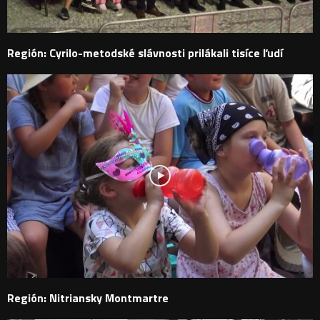
Región: Cyrilo-metodské slávnosti prilákali tisíce ľudí
Región: Nitriansky Montmartre