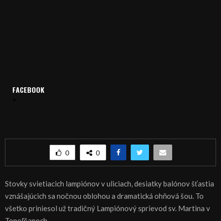
FACEBOOK
Domov
Archív
Publicistika
REGIÓN: Topoľčany rozžiarili lampióny
REGIÓN: Topoľčany rozžiarili lampióny
0
0
Stovky svietiacich lampiónov v uliciach, desiatky balónov šťastia
vznášajúcich sa nočnou oblohou a dramatická ohňová šou. To
všetko priniesol už tradičný Lampiónový sprievod sv. Martina v
Topoľčanoch.