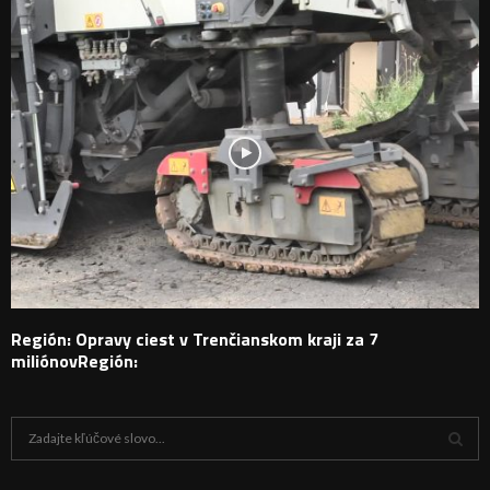
Región: Opravy ciest v Trenčianskom kraji za 7
miliónovRegión:
H
ľ
a
V