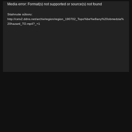
V
Media error: Format(s) not supported or source(s) not found
i
Stiahnutie súboru:
d
http://cetv2.ddns.net/archiv/region/region_190702_Topo%be%e8any%20obmedzia%
20hazard_TO.mp4?_=1
e
o
p
r
e
h
r
á
v
a
č