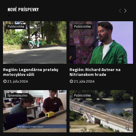
d
a
NOVÉ PRÍSPEVKY
Y
n
i
H
e
Publicistika
Publicistika
:
Ľ
A
D
Región: Legendárne preteky
Región: Richard Autner na
Á
motocyklov ožili
Nitrianskom hrade
21. júla 2026
21. júla 2026
V
A
Spravodajstvo
Publicistika
N
I
E