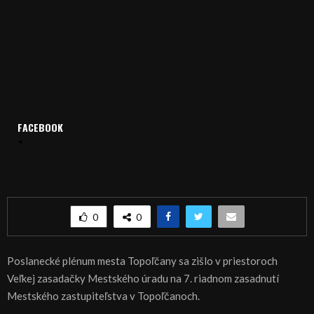
FACEBOOK
Domov
Archív
Publicistika
REGIÓN: Topoľčany obmedzia hazard
REGIÓN: Topoľčany obmedzia hazard
0
0
Poslanecké plénum mesta Topoľčany sa zišlo v priestoroch
Veľkej zasadačky Mestského úradu na 7. riadnom zasadnutí
Mestského zastupiteľstva v Topoľčanoch.