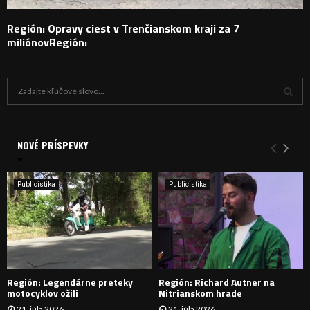
Región: Opravy ciest v Trenčianskom kraji za 7
miliónovRegión:
H
ľ
a
V
d
a
NOVÉ PRÍSPEVKY
Y
n
i
H
e
Publicistika
Publicistika
:
Ľ
A
D
Región: Legendárne preteky
Región: Richard Autner na
Á
motocyklov ožili
Nitrianskom hrade
21. júla 2026
21. júla 2026