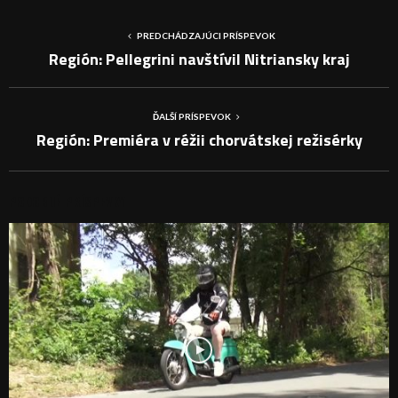
PREDCHÁDZAJÚCI PRÍSPEVOK
Región: Pellegrini navštívil Nitriansky kraj
ĎALŠÍ PRÍSPEVOK
Región: Premiéra v réžii chorvátskej režisérky
PODOBNÉ PRÍSPEVKY