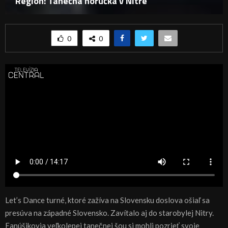
Región: Tanečná horúčka v Nitre
0
0
Let’s Dance turné, ktoré zažíva na Slovensku doslova ošiaľ sa
presúva na západné Slovensko. Zavítalo aj do starobylej Nitry.
Fanúšikovia veľkolepej tanečnej šou si mohli pozrieť svoje