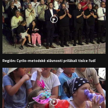
Región: Cyrilo-metodské slávnosti prilákali tisíce ľudí