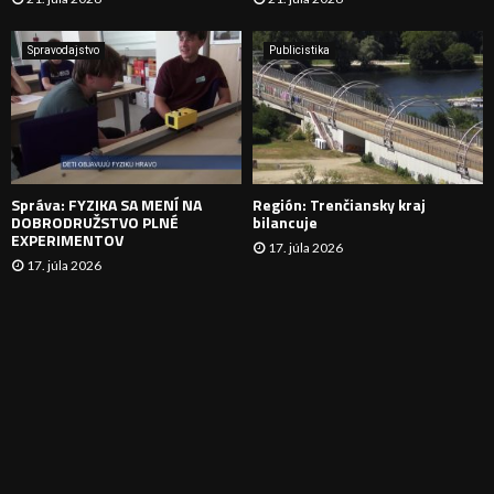
V
A
Spravodajstvo
Publicistika
N
I
E
Správa: FYZIKA SA MENÍ NA
Región: Trenčiansky kraj
DOBRODRUŽSTVO PLNÉ
bilancuje
EXPERIMENTOV
17. júla 2026
17. júla 2026