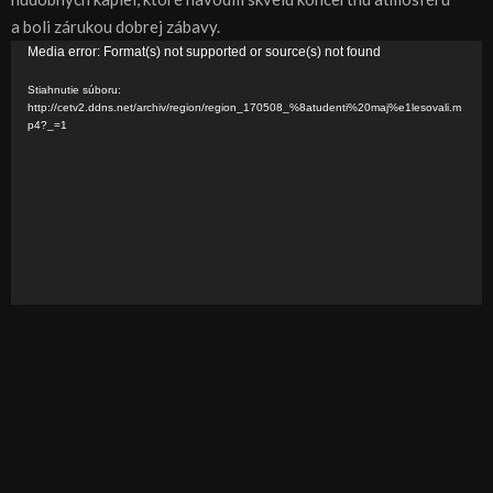
a boli zárukou dobrej zábavy.
V
Media error: Format(s) not supported or source(s) not found
i
Stiahnutie súboru:
d
http://cetv2.ddns.net/archiv/region/region_170508_%8atudenti%20maj%e1lesovali.m
p4?_=1
e
o
p
r
e
h
r
á
v
a
č