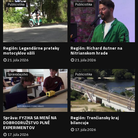
e
Publicistika
Publicistika
:
Ľ
A
D
Región: Legendárne preteky
Región: Richard Autner na
Á
motocyklov ožili
Nitrianskom hrade
21. júla 2026
21. júla 2026
V
A
Spravodajstvo
Publicistika
N
I
E
Správa: FYZIKA SA MENÍ NA
Región: Trenčiansky kraj
DOBRODRUŽSTVO PLNÉ
bilancuje
EXPERIMENTOV
17. júla 2026
17. júla 2026