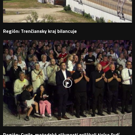
Región: Trenčiansky kraj bilancuje
Región: Cyrilo-metodské slávnosti prilákali tisíce ľudí