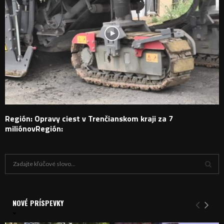
Región: Opravy ciest v Trenčianskom kraji za 7
miliónovRegión:
H
ľ
a
V
d
a
NOVÉ PRÍSPEVKY
Y
n
i
H