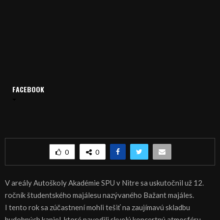
FACEBOOK
Domov
Archív
Publicistika
REGIÓN: Študenti majálesovali
REGIÓN: Študenti majálesovali
0
0
V areály Autoškoly Akadémie SPU v Nitre sa uskutočnil už 12.
ročník študentského majálesu nazývaného Bažant majáles.
I tento rok sa zúčastnení mohli tešiť na zaujímavú skladbu
hudobných kapiel, ktoré navodili skvelú koncertnú atmosféru