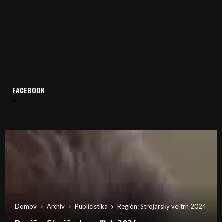
FACEBOOK
Domov
Archív
Publicistika
Región: Strojársky veľtrh 2024