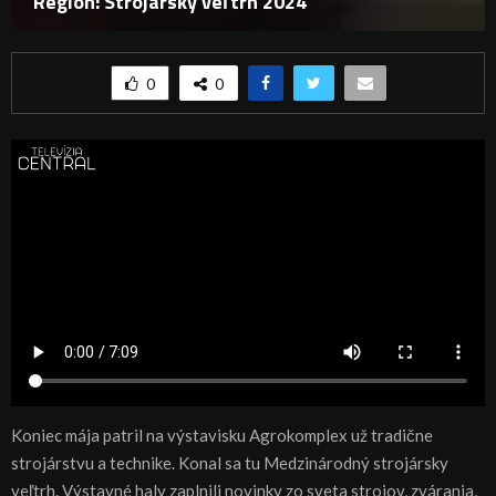
Región: Strojársky veľtrh 2024
0
0
Koniec mája patril na výstavisku Agrokomplex už tradične
strojárstvu a technike. Konal sa tu Medzinárodný strojársky
veľtrh. Výstavné haly zaplnili novinky zo sveta strojov, zvárania,