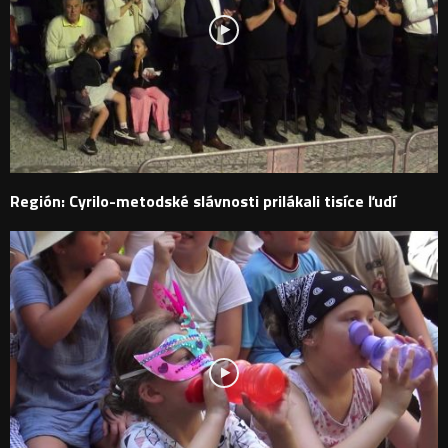
Región: Cyrilo-metodské slávnosti prilákali tisíce ľudí