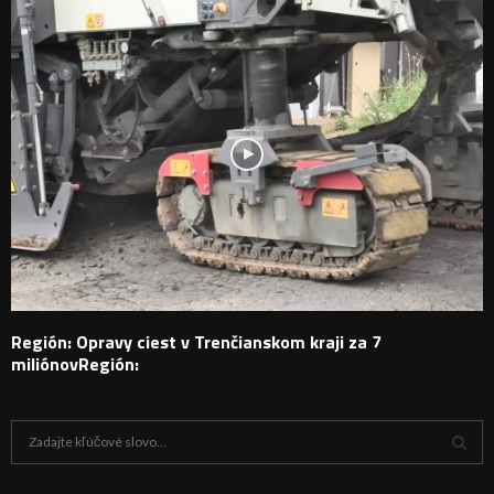
Región: Opravy ciest v Trenčianskom kraji za 7
miliónovRegión:
H
ľ
a
V