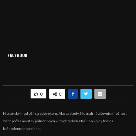
FACEBOOK
Domov
Archív
Publicistika
REGIÓN: Stredovek na Nitrianskom hrade
REGIÓN: Stredovek na Nitrianskom hrade
0
0
Nitriansky hrad ožil stredovekom. Ako sa vtedy žilo mali návštevníci možnosť
zistiť počas návštev jednotlivých kútov hradieb. Násilie a vojny boli na
každodennom poriadku.