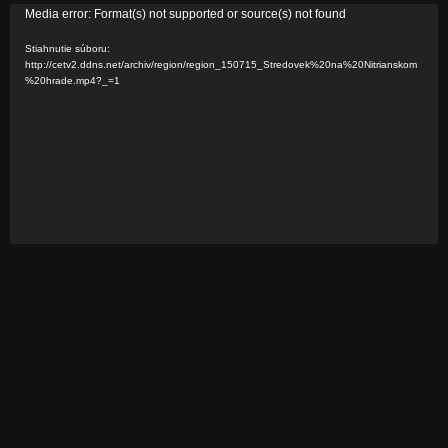
V
Media error: Format(s) not supported or source(s) not found
i
Stiahnutie súboru:
d
http://cetv2.ddns.net/archiv/region/region_150715_Stredovek%20na%20Nitrianskom
%20hrade.mp4?_=1
e
o
p
r
e
h
r
á
v
a
č