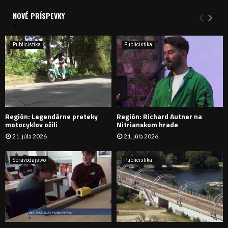
d
a
NOVÉ PRÍSPEVKY
Y
n
i
H
e
Publicistika
Publicistika
:
Ľ
A
D
Región: Legendárne preteky
Región: Richard Autner na
Á
motocyklov ožili
Nitrianskom hrade
21. júla 2026
21. júla 2026
V
A
Spravodajstvo
Publicistika
N
I
E