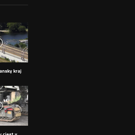
ansky kraj
 ciest v