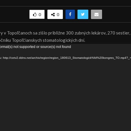
0
0
 v Topoľčanoch sa zišlo približne 300 zubných lekárov, 270 sestier, 
ročníku Topoľčianskych stomatologických dní.
ormat(s) not supported or source(s) not found
ru: http://cetv2.ddns.net/archiv/region/region_180613_Stomatologick%fd%20kongres_TO.mp4?_