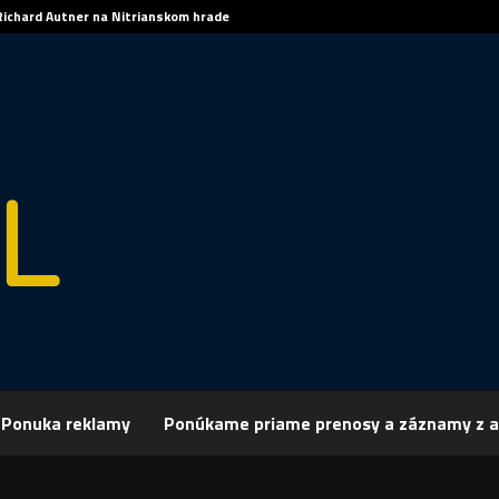
Richard Autner na Nitrianskom hrade
Ponuka reklamy
Ponúkame priame prenosy a záznamy z a
rchív
Publicistika
REGIÓN: Stomatologický kongres
: Stomatologický kongres