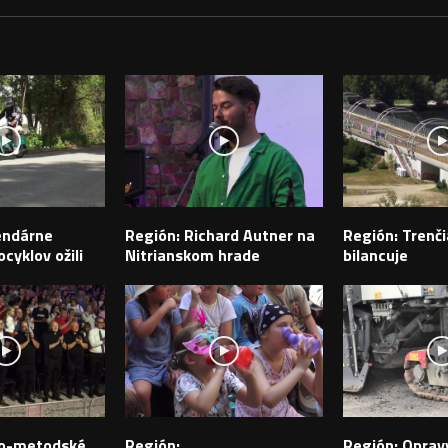
PEVKY
endárne
Región: Richard Autner na
Región: Trenči
cyklov ožili
Nitrianskom hrade
bilancuje
ilo-metodské
Región:
Región: Opravy