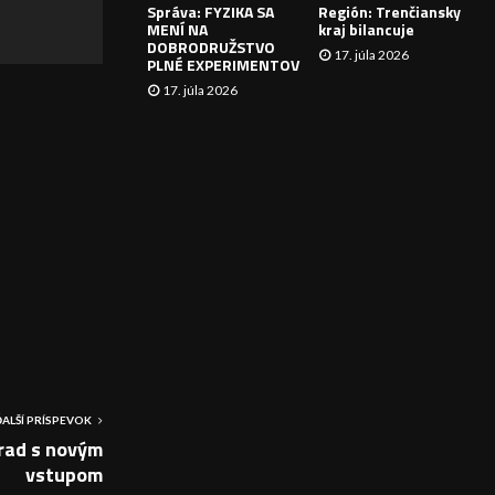
Správa: FYZIKA SA
Región: Trenčiansky
I
MENÍ NA
kraj bilancuje
DOBRODRUŽSTVO
17. júla 2026
E
PLNÉ EXPERIMENTOV
17. júla 2026
ĎALŠÍ PRÍSPEVOK
rad s novým
vstupom