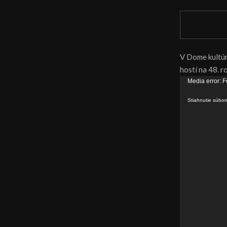
V Dome kultúry
hostí na 48. 
V
Media error: F
i
Stiahnutie súbo
d
e
o
p
r
e
h
r
á
v