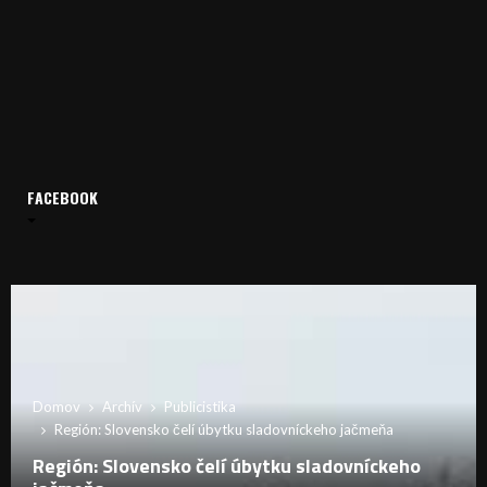
FACEBOOK
Domov
Archív
Publicistika
Región: Slovensko čelí úbytku sladovníckeho jačmeňa
Región: Slovensko čelí úbytku sladovníckeho