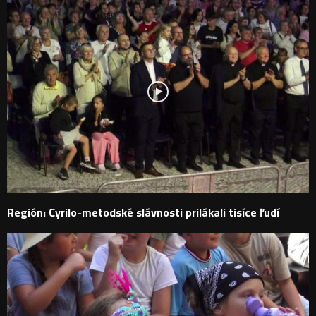
Región: Cyrilo-metodské slávnosti prilákali tisíce ľudí