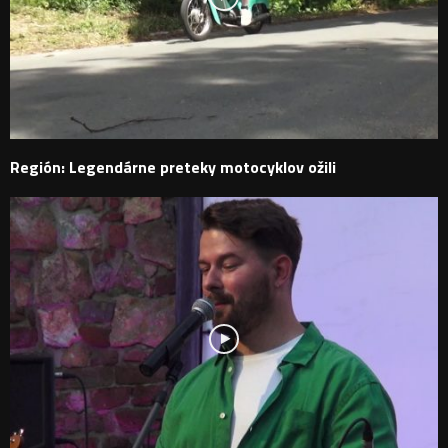
Región: Legendárne preteky motocyklov ožili