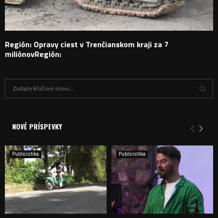
Región: Opravy ciest v Trenčianskom kraji za 7
miliónovRegión:
H
ľ
a
V
d
a
NOVÉ PRÍSPEVKY
Y
n
i
H
e
Publicistika
Publicistika
:
Ľ
A
D