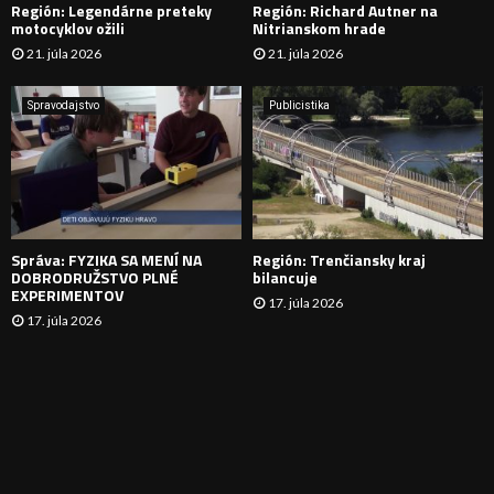
Región: Legendárne preteky
Región: Richard Autner na
Á
motocyklov ožili
Nitrianskom hrade
21. júla 2026
21. júla 2026
V
A
Spravodajstvo
Publicistika
N
I
E
Správa: FYZIKA SA MENÍ NA
Región: Trenčiansky kraj
DOBRODRUŽSTVO PLNÉ
bilancuje
EXPERIMENTOV
17. júla 2026
17. júla 2026