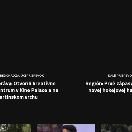
REDCHÁDZAJÚCI PRÍSPEVOK
ĎALŠÍ PRÍSPEV
rávy: Otvorili kreatívne
Región: Prvé zápas
ntrum v Kine Palace a na
novej hokejovej h
artinskom vrchu
PEVKY