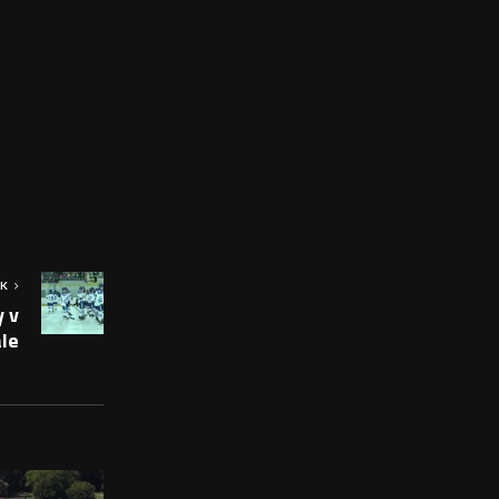
OK
y v
ale