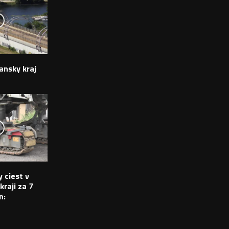
ansky kraj
 ciest v
raji za 7
n: