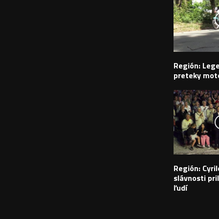
Región: Leg
preteky moto
Región: Cyr
slávnosti pril
ľudí