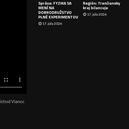
Správa: FYZIKA SA
Región: Trenčiansky
I
MENÍ NA
kraj bilancuje
DOBRODRUŽSTVO
17. júla 2026
E
PLNÉ EXPERIMENTOV
17. júla 2026
ríchod Vianoc