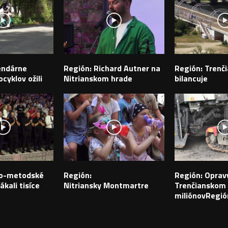
endárne
Región: Richard Autner na
Región: Trenči
cyklov ožili
Nitrianskom hrade
bilancuje
ilo-metodské
Región:
Región: Opravy
ákali tisíce
Nitriansky Montmartre
Trenčianskom k
miliónovRegió