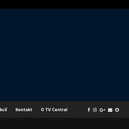
Správa: FYZIKA SA MENÍ NA DOBRODRUŽSTVO PLNÉ EXPERI
kcií
Kontakt
O TV Central