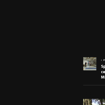
P
Sp
ce
M
PODOBNÉ PRÍS