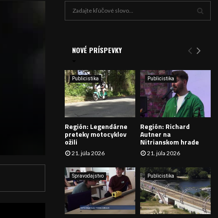
H
ľ
a
V
d
a
NOVÉ PRÍSPEVKY
Y
n
i
H
e
Publicistika
Publicistika
:
Ľ
A
Región: Legendárne
Región: Richard
D
preteky motocyklov
Autner na
ožili
Nitrianskom hrade
Á
21. júla 2026
21. júla 2026
V
Spravodajstvo
Publicistika
A
N