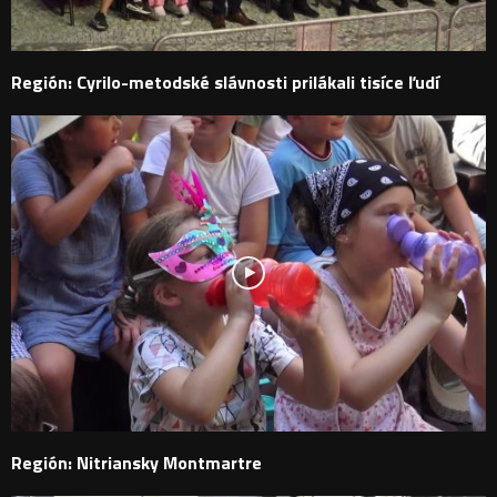
Región: Cyrilo-metodské slávnosti prilákali tisíce ľudí
Región: Nitriansky Montmartre