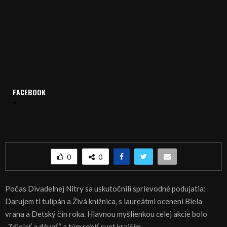
FACEBOOK
Domov
Archív
Publicistika
REGIÓN: Robme svet lepším
REGIÓN: Robme svet lepším
0
0
Počas Divadelnej Nitry sa uskutočnili sprievodné podujatia:
Darujem ti tulipán a Živá knižnica, s laureátmi ocenení Biela
vrana a Detský čin roka. Hlavnou myšlienkou celej akcie bolo
„Zdielať a dávať“ a tým robiť svet krajším .