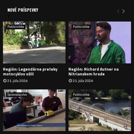
d
a
NOVÉ PRÍSPEVKY
Y
n
i
H
e
Publicistika
Publicistika
:
Ľ
A
D
Región: Legendárne preteky
Región: Richard Autner na
Á
motocyklov ožili
Nitrianskom hrade
21. júla 2026
21. júla 2026
V
A
Spravodajstvo
Publicistika
N
I
E