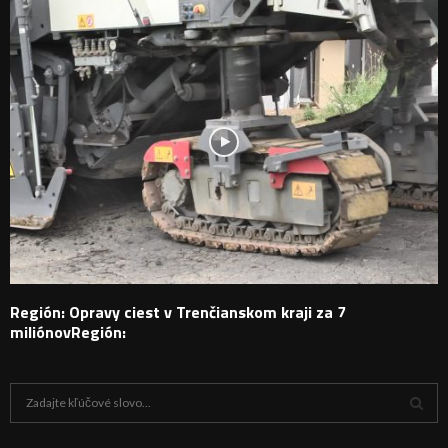
Región: Opravy ciest v Trenčianskom kraji za 7
miliónovRegión:
H
ľ
a
V