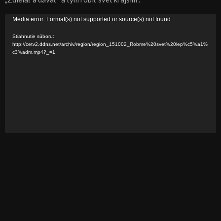
V
Media error: Format(s) not supported or source(s) not found
i
Stiahnutie súboru:
d
http://cetv2.ddns.net/archiv/region/region_151002_Robme%20svet%20lep%c5%a1%
c3%adm.mp4?_=1
e
o
p
r
e
h
r
á
v
a
č