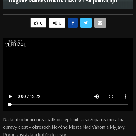
Región: Rekonštrukcie ciest v TSK pokračujú
0
0
Na kontrolnom dni začiatkom septembra sa župan zameral na
opravy ciest v okresoch Nového Mesta Nad Váhom a Myjavy.
Prvou zastávkou bol úsek cesty