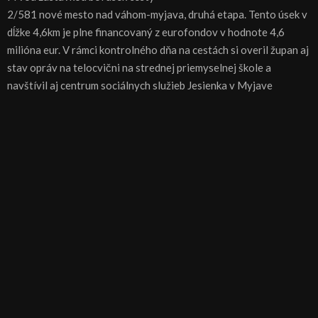
2/581 nové mesto nad váhom-myjava, druhá etapa. Tento úsek v
dĺžke 4,6km je plne financovaný z eurofondov v hodnote 4,6
milióna eur. V rámci kontrolného dňa na cestách si overil župan aj
stav opráv na telocvični na strednej priemyselnej škole a
navštívil aj centrum sociálnych služieb Jesienka v Myjave