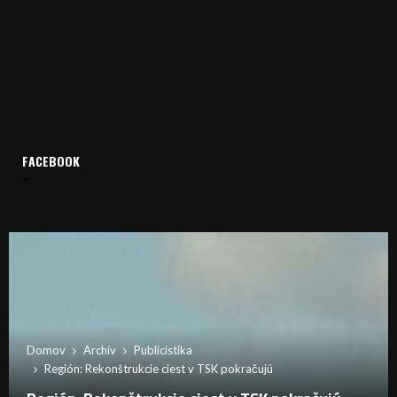
FACEBOOK
Domov
Archív
Publicistika
Región: Rekonštrukcie ciest v TSK pokračujú