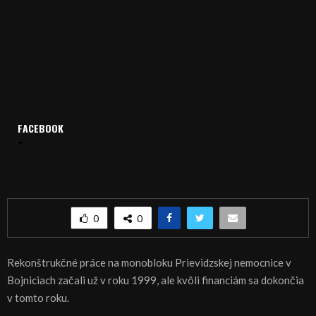
Domov
Archív
Publicistika
FACEBOOK
REGIÓN: Rekonštrukcia monobloku nemocnice v Prievidzi
REGIÓN: Rekonštrukcia monobloku nemocnice v
Prievidzi
0
0
Rekonštrukčné práce na monobloku Prievidzskej nemocnice v
Bojniciach začali už v roku 1999, ale kvôli financiám sa dokončia
v tomto roku.