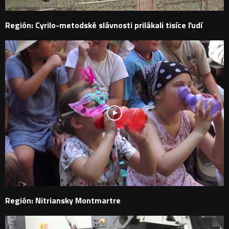
Región: Cyrilo-metodské slávnosti prilákali tisíce ľudí
Región: Nitriansky Montmartre