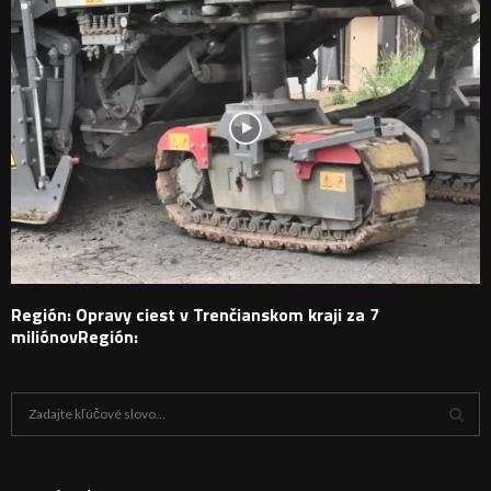
Región: Opravy ciest v Trenčianskom kraji za 7
miliónovRegión:
H
ľ
a
V
d