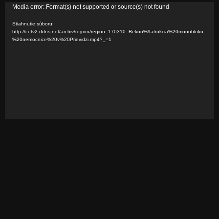
V
Media error: Format(s) not supported or source(s) not found
i
Stiahnutie súboru:
d
http://cetv2.ddns.net/archiv/region/region_170310_Rekon%9atrukcia%20monobloku
%20nemocnice%20v%20Prievidzi.mp4?_=1
e
o
p
r
e
h
r
á
v
a
č