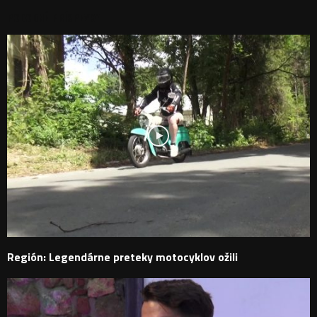
PODOBNÉ PRÍSPEVKY
Región: Legendárne preteky motocyklov ožili