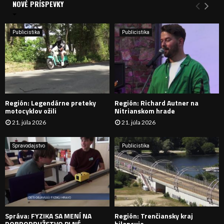
a
NOVÉ PRÍSPEVKY
Y
n
i
H
e
Publicistika
Publicistika
:
Ľ
A
D
Región: Legendárne preteky
Región: Richard Autner na
Á
motocyklov ožili
Nitrianskom hrade
21. júla 2026
21. júla 2026
V
A
Spravodajstvo
Publicistika
N
I
E
Správa: FYZIKA SA MENÍ NA
Región: Trenčiansky kraj
DOBRODRUŽSTVO PLNÉ
bilancuje