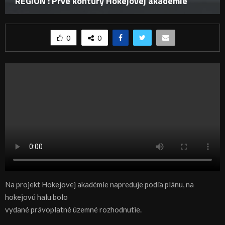
REGIÓN : Prvé kontúry Hokejovej akadémie
0
0
Na projekt Hokejovej akadémie napreduje podľa plánu, na
hokejovú halu bolo
vydané právoplatné územné rozhodnutie.