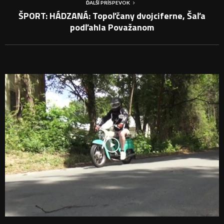
ĎALŠÍ PRÍSPEVOK
ŠPORT: HÁDZANÁ: Topoľčany dvojciferne, Šaľa
podľahla Považanom
PODOBNÉ PRÍSPEVKY