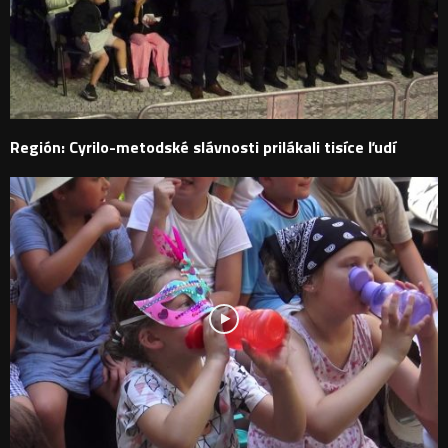
Región: Cyrilo-metodské slávnosti prilákali tisíce ľudí