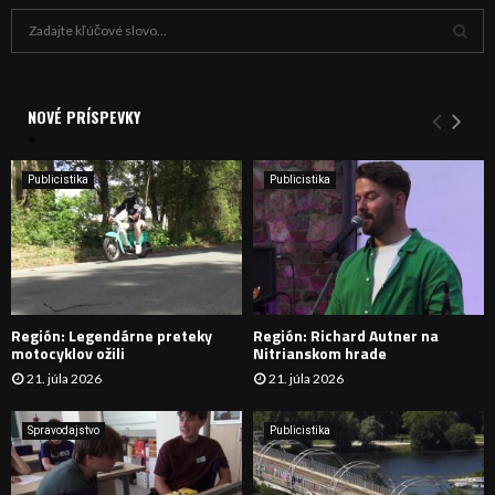
H
ľ
a
V
d
a
NOVÉ PRÍSPEVKY
Y
n
i
H
e
Publicistika
Publicistika
:
Ľ
A
D
Región: Legendárne preteky
Región: Richard Autner na
Á
motocyklov ožili
Nitrianskom hrade
21. júla 2026
21. júla 2026
V
A
Spravodajstvo
Publicistika
N