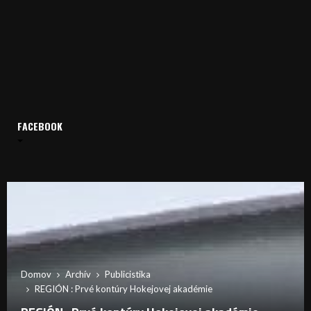
FACEBOOK
Domov
Archív
Publicistika
REGIÓN : Prvé kontúry Hokejovej akadémie