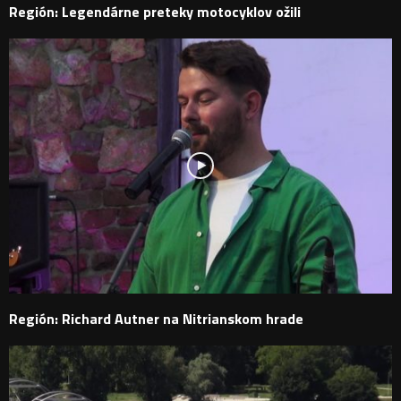
Región: Legendárne preteky motocyklov ožili
Región: Richard Autner na Nitrianskom hrade