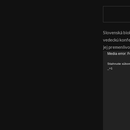
Slovenská bio
vedeckú konfe
jej premenliv
V
Media error: F
i
Stiahnutie súbo
d
_=1
e
o
p
r
e
h
r
á