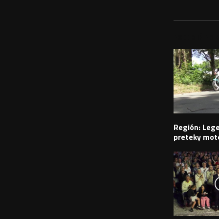
PODOBNÉ PRÍS
Región: Leg
preteky moto