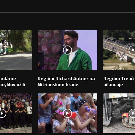
PEVKY
endárne
Región: Richard Autner na
Región: Trenči
cyklov ožili
Nitrianskom hrade
bilancuje