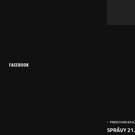
v
a
č
FACEBOOK
PREDCHÁDZAJÚ
SPRÁVY 21.