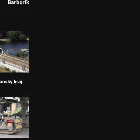
Barborík
ansky kraj