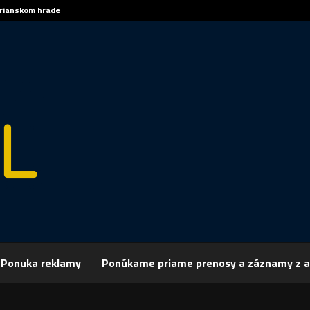
trianskom hrade
Sp
Ponuka reklamy
Ponúkame priame prenosy a záznamy z a
rchív
Publicistika
REGIÓN: Problém klimatických zmien
: Problém klimatických zmien