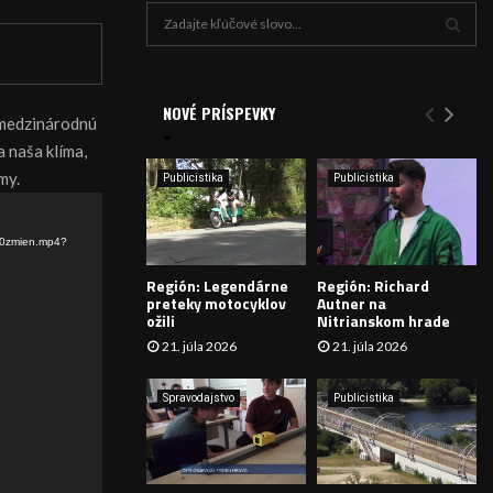
H
ľ
a
V
d
a
NOVÉ PRÍSPEVKY
Y
 medzinárodnú
n
 naša klíma,
i
H
e
my.
Publicistika
Publicistika
:
Ľ
A
20zmien.mp4?
Región: Legendárne
Región: Richard
D
preteky motocyklov
Autner na
ožili
Nitrianskom hrade
Á
21. júla 2026
21. júla 2026
V
Spravodajstvo
Publicistika
A
N