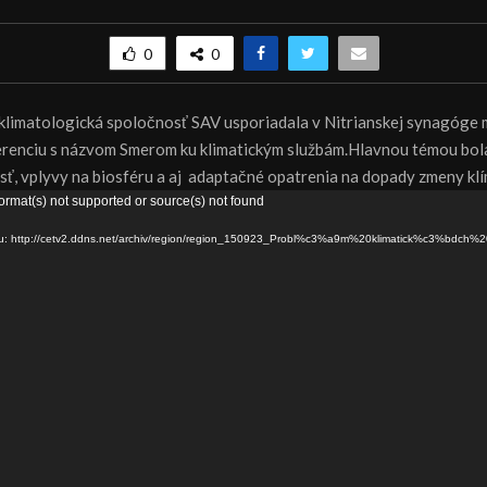
0
0
klimatologická spoločnosť SAV usporiadala v Nitrianskej synagóge
renciu s názvom Smerom ku klimatickým službám.Hlavnou témou bola
osť, vplyvy na biosféru a aj adaptačné opatrenia na dopady zmeny klí
ormat(s) not supported or source(s) not found
ru: http://cetv2.ddns.net/archiv/region/region_150923_Probl%c3%a9m%20klimatick%c3%bdch%