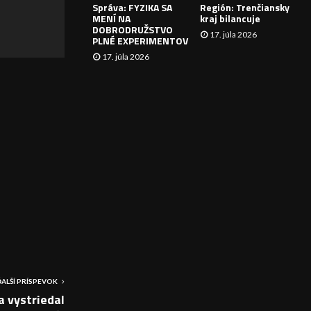
Správa: FYZIKA SA
Región: Trenčiansky
I
MENÍ NA
kraj bilancuje
DOBRODRUŽSTVO
17. júla 2026
E
PLNÉ EXPERIMENTOV
17. júla 2026
ĎALŠÍ PRÍSPEVOK
 vystriedal