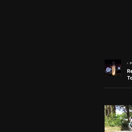
P
Re
T
PODOBNÉ PRÍS