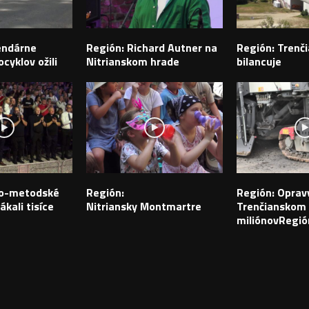
endárne
Región: Richard Autner na
Región: Trenči
cyklov ožili
Nitrianskom hrade
bilancuje
ilo-metodské
Región:
Región: Opravy
ákali tisíce
Nitriansky Montmartre
Trenčianskom k
miliónovRegió