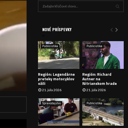
H
ľ
a
V
d
a
NOVÉ PRÍSPEVKY
Y
n
i
H
e
Publicistika
Publicistika
:
Ľ
A
Región: Legendárne
Región: Richard
D
preteky motocyklov
Autner na
ožili
Nitrianskom hrade
Á
21. júla 2026
21. júla 2026
V
Spravodajstvo
Publicistika
A
N