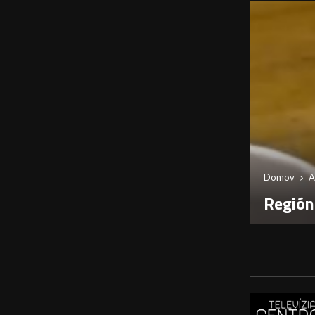
Domov
A
Región