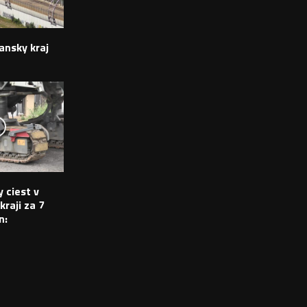
ansky kraj
 ciest v
raji za 7
n: