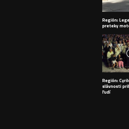
Región: Leg
preteky moto
Región: Cyr
slávnosti pril
ľudí