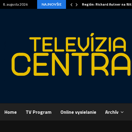
Región: Richard Autner na Ni
8. augusta 2026
NAJNOVŠIE
Home
TV Program
Online vysielanie
Archív