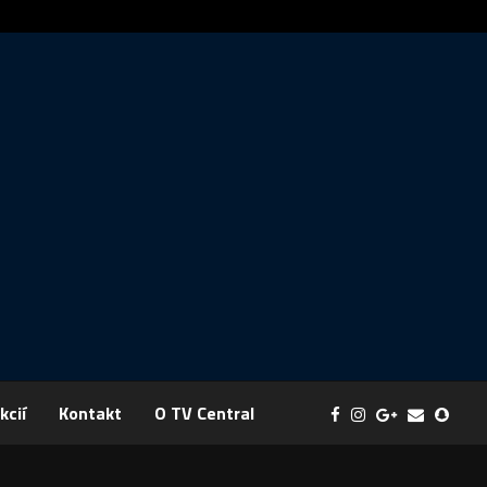
ráva: FYZIKA SA MENÍ NA DOBRODRUŽSTVO PLNÉ EXPERIMENTOV
kcií
Kontakt
O TV Central