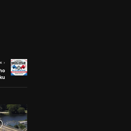
OK
ho
ku