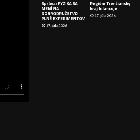
Správa: FYZIKA SA
Región: Trenčiansky
I
MENÍ NA
kraj bilancuje
DOBRODRUŽSTVO
17. júla 2026
E
PLNÉ EXPERIMENTOV
17. júla 2026