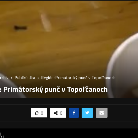
rchív
Publicistika
Región: Primátorský punč v Topoľčanoch
: Primátorský punč v Topoľčanoch
0
0