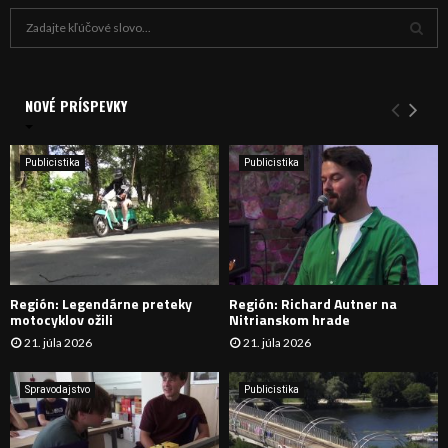
H
ľ
a
V
d
a
NOVÉ PRÍSPEVKY
Y
n
i
H
e
Publicistika
Publicistika
:
Ľ
A
D
Región: Legendárne preteky
Región: Richard Autner na
Á
motocyklov ožili
Nitrianskom hrade
21. júla 2026
21. júla 2026
V
A
Spravodajstvo
Publicistika
N