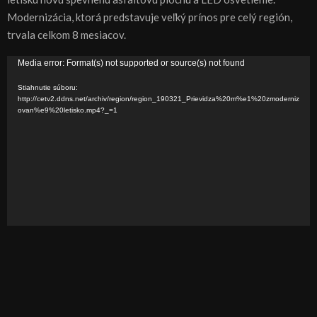
Modernizácia, ktorá predstavuje veľký prínos pre celý región,
trvala celkom 8 mesiacov.
V
Media error: Format(s) not supported or source(s) not found
i
Stiahnutie súboru:
d
http://cetv2.ddns.net/archiv/region/region_190321_Prievidza%20m%e1%20zmoderniz
ovan%e9%20letisko.mp4?_=1
e
o
p
r
e
h
r
á
v
a
č