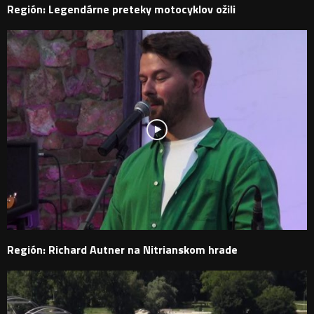
Región: Legendárne preteky motocyklov ožili
Región: Richard Autner na Nitrianskom hrade