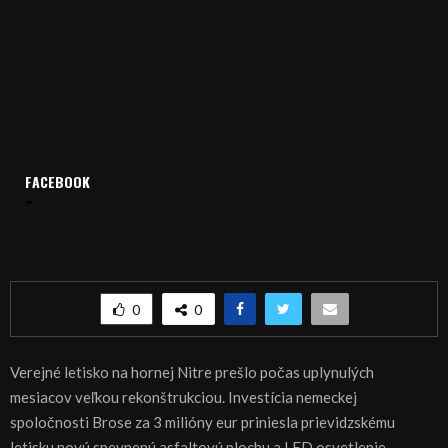
FACEBOOK
Domov
Archív
Publicistika
REGIÓN: Prievidza má zmodernizované letisko
REGIÓN: Prievidza má zmodernizované letisko
0
0
Verejné letisko na hornej Nitre prešlo počas uplynulých
mesiacov veľkou rekonštrukciou. Investícia nemeckej
spoločnosti Brose za 3 milióny eur priniesla prievidzskému
letisku novú spevnenú asfaltovú plochu a LED osvetlenie.