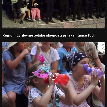
Región: Cyrilo-metodské slávnosti prilákali tisíce ľudí