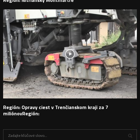
Región: Opravy ciest v Trenčianskom kraji za 7
miliónovRegión:
H
ľ