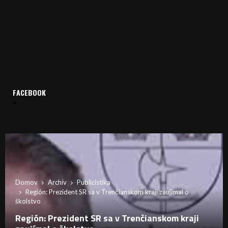
FACEBOOK
Domov
Archív
Publicistika
Región: Prezident SR sa v Trenčianskom kraji zaujímal o
školstvo
Región: Prezident SR sa v Trenčianskom kraji