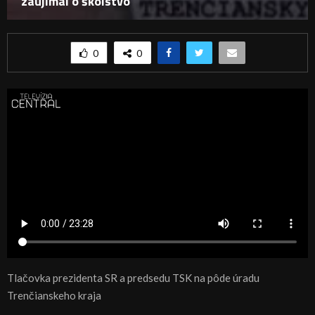
zaujímal o školstvo
0
0
Tlačovka prezidenta SR a predsedu TSK na pôde úradu
Trenčianskeho kraja