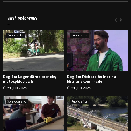
a
V
d
a
NOVÉ PRÍSPEVKY
Y
n
i
H
e
Publicistika
Publicistika
:
Ľ
A
D
Región: Legendárne preteky
Región: Richard Autner na
Á
motocyklov ožili
Nitrianskom hrade
21. júla 2026
21. júla 2026
V
A
Spravodajstvo
Publicistika
N
I