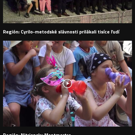
Región: Cyrilo-metodské slávnosti prilákali tisíce ľudí
Región: Nitriansky Montmartre